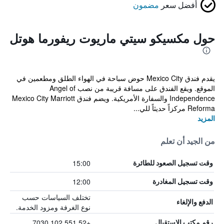
أفضل سعر
مضمون
حول مكسيكو سيتي ماريوت ريفورما هوتل
يقدم فندق Mexico City حوض سباحة في الهواء الطلق ومطعمين في
الموقع. ويقع الفندق على مسافة قريبة من نصب Angel of
Independence والسفارة الأمريكية. ويضم فندق Mexico City Marriott
Reforma مركزاً حديثاً للي...
المزيد
من الجيد أن تعلم
15:00
وقت تسجيل الصعود للطائرة
12:00
وقت تسجيل المغادرة
تختلف السياسات حسب
الدفع والإلغاء
نوع الغرفة ومزود الخدمة.
+52 551 102 7030
رقم مكتب الاستقبال