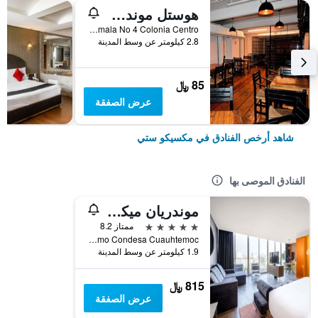
هوستل موندو جوفين
República de Guatemala No 4 Colonia Centro, مكسيكو ستي, ولاية مقاطعة مدينة مكسيكو الفيدرالية, المكسيك
2.8 كيلومتر عن وسط المدينة
85 ﷼
عرض الصفقة
شاهد أرخص الفنادق في مكسيكو ستي
الفنادق الموصى بها
موندريان ميكسيكو سيتي كونديسا
5 نجوم
ممتاز 8.2
Aguascalientes 158 Hipodromo Condesa Cuauhtemoc, مكسيكو ستي, ولاية مقاطعة مدينة مكسيكو الفيدرالية, المكسيك
1.9 كيلومتر عن وسط المدينة
815 ﷼
عرض الصفقة