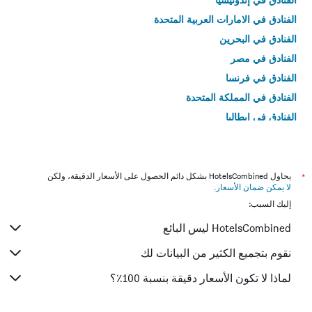
الفنادق في الامارات العربية المتحدة
الفنادق في البحرين
الفنادق في مصر
الفنادق في فرنسا
الفنادق في المملكة المتحدة
الفنادق في إيطاليا
الفنادق في تايلاند
*
يحاول HotelsCombined بشكل دائم الحصول على الأسعار الدقيقة، ولكن
لا يمكن ضمان الأسعار
.
إليك السبب:
HotelsCombined ليس البائع
نقوم بتجميع الكثير من البيانات لك
لماذا لا تكون الأسعار دقيقة بنسبة 100٪؟