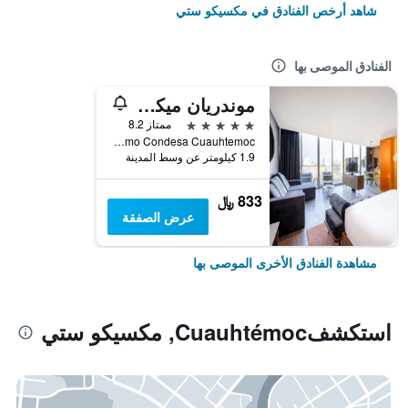
شاهد أرخص الفنادق في مكسيكو ستي
الفنادق الموصى بها
موندريان ميكسيكو سيتي كونديسا
5 نجوم
ممتاز 8.2
Aguascalientes 158 Hipodromo Condesa Cuauhtemoc, مكسيكو ستي, ولاية مقاطعة مدينة مكسيكو الفيدرالية, المكسيك
1.9 كيلومتر عن وسط المدينة
833 ﷼
عرض الصفقة
مشاهدة الفنادق الأخرى الموصى بها
استكشفCuauhtémoc, مكسيكو ستي