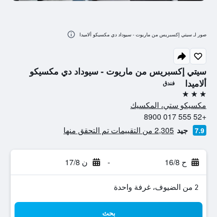
صور لـ سيتي إكسبريس من ماريوت - سيوداد دي مكسيكو ألاميدا
سيتي إكسبريس من ماريوت - سيوداد دي مكسيكو
ألاميدا
فندق
3 نجوم
مكسيكو ستي، المكسيك
+52 555 017 8900
جيد
2,305 من التقييمات تم التحقق منها
7.9
ح 16/8
-
ن 17/8
2 من الضيوف، غرفة واحدة
بحث