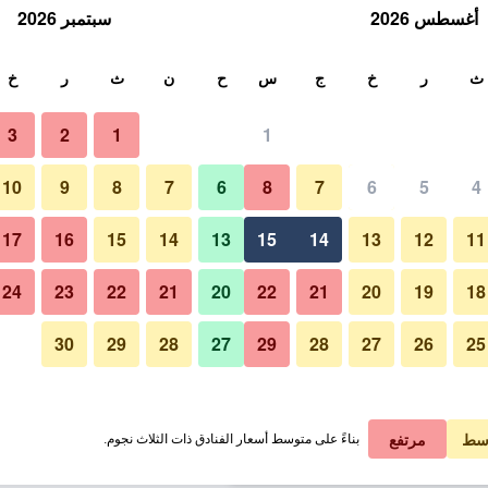
أغسطس 2026
سبتمبر 2026
ث
ث
ر
خ
ج
س
ح
ن
ث
ر
خ
3
2
1
1
لة الواحدة
10
9
8
7
6
8
7
6
5
4
مطعم
لي في الليلة
17
16
15
14
13
15
14
13
12
11
 ﷼
عرض الصفقة
24
23
22
21
20
22
21
20
19
18
30
29
28
27
29
28
27
26
25
صور لـ فندق إنترسيتي هامبورغ ألتونا
 ﷼
عرض الصفقة
 ﷼
عرض الصفقة
سط
مرتفع
بناءً على متوسط أسعار الفنادق ذات الثلاث نجوم.