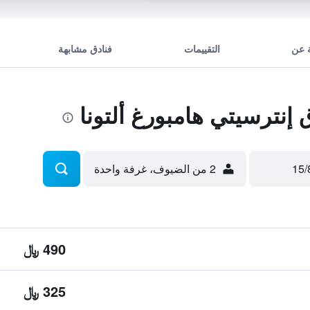
 عن
التقييمات
فنادق مشابهة
نترسيتي هامبورغ ألتونا
2 من الضيوف، غرفة واحدة
490 ﷼
325 ﷼