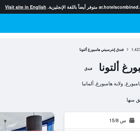
ar.hotelscombined
متوفر أيضاً باللغة الإنجليزية.
Visit site in English
1,42
فندق إنترسيتي هامبورغ ألتونا
رغ ألتونا
فندق
س 15/8