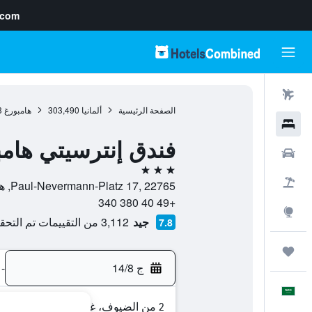
.com
رحلات طيران
الصفحة الرئيسية
ألمانيا
303,490
هامبورغ
3
فنادق
فندق إنترسيتي هامبو
سيارات
3 نجوم
حزم العروض
Paul-Nevermann-Platz 17, 22765, هامبورغ, ولاية هامبورغ, ألمانيا
+49 40 380 340
استكشاف
جيد
3,112 من التقييمات تم التحقق منها
7.8
رحلات
ج 14/8
-
العَرَبِيَّة
2 من الضيوف، غرفة واحدة