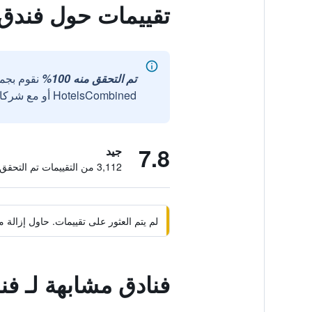
تقييمات حول فندق إ
تم التحقق منه 100%
نقوم بجم
HotelsCombined أو مع شركائنا الخارجيين الموثوقين.
7.8
جيد
3,112 من التقييمات تم التحقق منها
لم يتم العثور على تقييمات. حاول إزال
فنادق مشابهة لـ فن