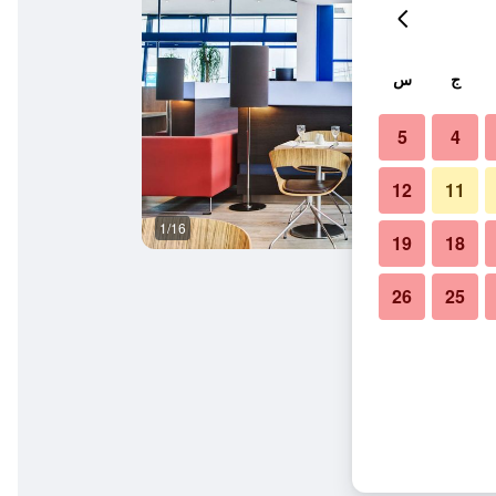
ج
س
5
4
12
11
1/16
حمام
19
18
26
25