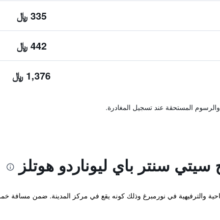
335 ﷼
442 ﷼
1,376 ﷼
والرسوم المستحقة عند تسجيل المغادرة.
سيتي سنتر باي ليوناردو هوتلز
ية والترفيهية في نورمبرغ وذلك كونه يقع في مركز المدينة. ضمن مسافة خمس 