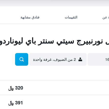
 عن
التقييمات
فنادق مشابهة
ورنبيرج سيتي سنتر باي ليوناردو 
2 من الضيوف، غرفة واحدة
320 ﷼
391 ﷼