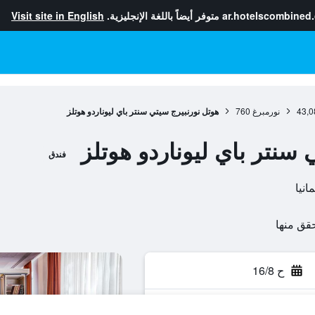
ar.hotelscombined
متوفر أيضاً باللغة الإنجليزية.
Visit site in English
43,0
نورمبرغ
760
هوتل نورنبيرج سيتي سنتر باي ليوناردو هوتلز
سنتر باي ليوناردو هوتلز
فندق
ح 16/8