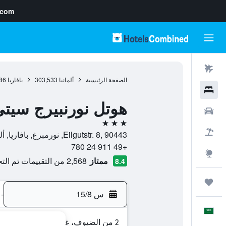
.com
رحلات طيران
الصفحة الرئيسية
ألمانيا
303,533
بافاريا
86
فنادق
هوتل نورنبيرج سيتي 
سيارات
3 نجوم
حزم العروض
Eilgutstr. 8, 90443, نورمبرغ, بافاريا, ألمانيا
+49 911 24 780
استكشاف
ممتاز
2,568 من التقييمات تم التحقق منها
8.4
رحلات
س 15/8
-
العَرَبِيَّة
2 من الضيوف، غرفة واحدة