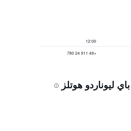
12:00
+49 911 24 780
اي ليوناردو هوتلز