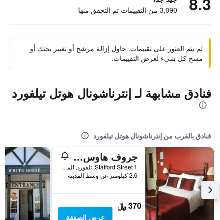
8.3
3,090 من التقييمات تم التحقق منها
لم يتم العثور على تقييمات. حاول إزالة مرشح أو تغيير بحثك أو
مسح كل شيء لعرض التقييمات.
فنادق مشابهة لـ إنترناشونال هوتل تيلفورد
فنادق بالقرب من إنترناشونال هوتل تيلفورد
جروف هاوس جيست هاوس
1 Stafford Street, تلفورد, المملكة المتحدة
2.6 كيلومتر عن وسط المدينة
370 ﷼
عرض الصفقة