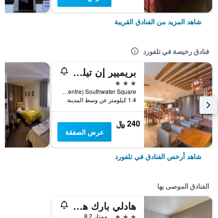
شاهد المزيد من الفنادق القريبة
فنادق رخيصة في تلفورد
بريميير إن تيلفورد إنترناشونال س نتهت
3 نجوم
Telford (The International Centre) Southwater Square, تلفورد, المملكة المتحدة
1.4 كيلومتر عن وسط المدينة
240 ﷼
عرض الصفقة
شاهد أرخص الفنادق في تلفورد
الفنادق الموصى بها
هادلي بارك هاوس هوتل
3 نجوم
ممتاز 8.2