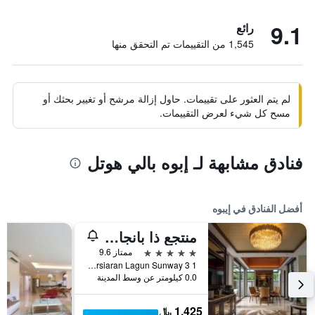
9.1
رائع
1,545 من التقييمات تم التحقق منها
لم يتم العثور على تقييمات. حاول إزالة مرشح أو تغيير بحثك أو
مسح كل شيء لعرض التقييمات.
فنادق مشابهة لـ إبوه بالي هوتل
أفضل الفنادق في إيبوه
منتجع ذا بانجاران هوت سبرنغز
5 نجوم
ممتاز 9.6
1 Persiaran Lagun Sunway 3, إيبوه, ماليزيا
0.0 كيلومتر عن وسط المدينة
1,425 ﷼