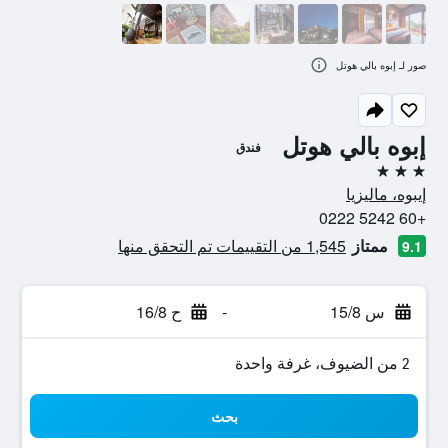
صور لـ إبوه بالي هوتل
إبوه بالي هوتل
فندق
3 نجوم
إيبوه، ماليزيا
+60 5242 0222
ممتاز
1,545 من التقييمات تم التحقق منها
9.1
س 15/8
-
ح 16/8
2 من الضيوف، غرفة واحدة
بحث