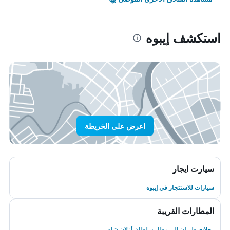
استكشف إيبوه
اعرض على الخريطة
سيارت ايجار
سيارات للاستئجار في إيبوه
المطارات القريبة
رحلات طيران إلى مطار سلطان أزلان شاه