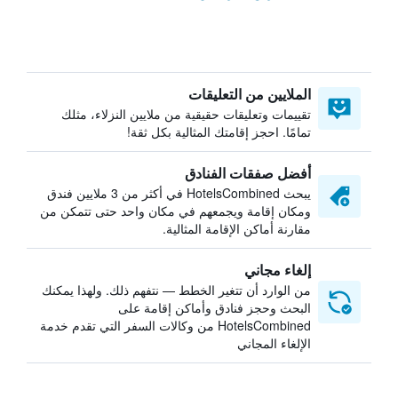
الملايين من التعليقات
تقييمات وتعليقات حقيقية من ملايين النزلاء، مثلك
تمامًا. احجز إقامتك المثالية بكل ثقة!
أفضل صفقات الفنادق
يبحث HotelsCombined في أكثر من 3 ملايين فندق
ومكان إقامة ويجمعهم في مكان واحد حتى تتمكن من
مقارنة أماكن الإقامة المثالية.
إلغاء مجاني
من الوارد أن تتغير الخطط — نتفهم ذلك. ولهذا يمكنك
البحث وحجز فنادق وأماكن إقامة على
HotelsCombined من وكالات السفر التي تقدم خدمة
الإلغاء المجاني