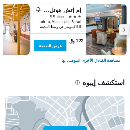
إم إتش هوتل آيبوه
3 نجوم
ممتاز 8.0
Pt212695b, Jalan Medan Ipoh 1a, Medan Ipoh Bistari, إيبوه, ماليزيا
5.5 كيلومتر عن وسط المدينة
122 ﷼
عرض الصفقة
مشاهدة الفنادق الأخرى الموصى بها
استكشف إيبوه