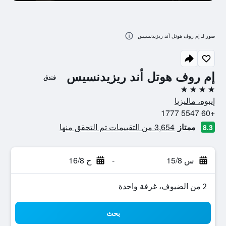
صور لـ إم روف هوتل أند ريزيدنسيس
إم روف هوتل أند ريزيدنسيس
فندق
4 نجوم
إيبوه، ماليزيا
+60 5547 1777
ممتاز
3,654 من التقييمات تم التحقق منها
8.3
س 15/8
-
ح 16/8
2 من الضيوف، غرفة واحدة
بحث