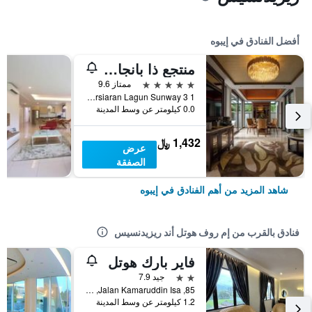
أفضل الفنادق في إيبوه
منتجع ذا بانجاران هوت سبرنغز
5 نجوم
ممتاز 9.6
1 Persiaran Lagun Sunway 3, إيبوه, ماليزيا
0.0 كيلومتر عن وسط المدينة
1,432 ﷼
عرض
الصفقة
شاهد المزيد من أهم الفنادق في إيبوه
فنادق بالقرب من إم روف هوتل أند ريزيدنسيس
فاير بارك هوتل
2 نجمتين
جيد 7.9
85, Jalan Kamaruddin Isa, إيبوه, ماليزيا
1.2 كيلومتر عن وسط المدينة