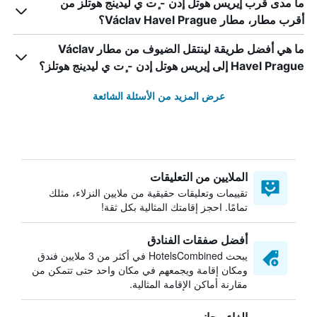
ما مدى قرب إيريس هوتل إدن - ٕت ي ليدينج هوتلز من
أقرب مطار، مطار Václav Havel Prague؟
ما هي أفضل طريقة لينتقل الضيوف من مطار Václav
Havel Prague إلى إيريس هوتل إدن - ٕت ي ليدينج هوتلز؟
عرض المزيد من الأسئلة الشائعة
الملايين من التعليقات
تقييمات وتعليقات حقيقية من ملايين النزلاء، مثلك
تمامًا. احجز إقامتك المثالية بكل ثقة!
أفضل صفقات الفنادق
يبحث HotelsCombined في أكثر من 3 ملايين فندق
ومكان إقامة ويجمعهم في مكان واحد حتى تتمكن من
مقارنة أماكن الإقامة المثالية.
إلغاء مجاني