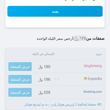
بحث
صفقات من
180 ﷼
/
أرخص سعر الليلة الواحدة
مزود
الإجمالي في الليلة
180 ﷼
عرض الصفقة
196 ﷼
عرض الصفقة
229 ﷼
عرض الصفقة
40 صفقة إضافية لـ إيريس هوتل إدن - ٕت ي ليدينج هوتلز