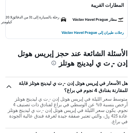
المطارات القريبة
رحلة بالسيارة إلى 31 من الدقائق
20.9
مطار Václav Havel Prague
كيلومتر
رحلات طيران إلى Václav Havel Prague
الأسئلة الشائعة عند حجز إيريس هوتل
إدن - ٕت ي ليدينج هوتلز
هل الأسعار في إيريس هوتل إدن - ٕت ي ليدينج هوتلز قابلة
للمقارنة بفنادق 4 نجوم في براغ؟
متوسط سعر الليلة في إيريس هوتل إدن - ٕت ي ليدينج هوتلز
أرخص بنسبة 9% عن الوسطي في براغ لفنادق ذات تصنيف 4
نجوم. يكون سعر الليلة في إيريس هوتل إدن - ٕت ي ليدينج هوتلز
عادة 423 ﷼، والتي تعتبر صفقة جيدة لغرفة فندق عالية الجودة
في براغ.