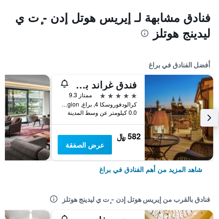
فنادق مشابهة لـ إيريس هوتل إدن - ٕت ي
ليدينج هوتلز
أفضل الفنادق في براغ
فندق غراند بوهيميا
5 نجوم
ممتاز 9.3
كرالودفوروسكا 4, براغ, Prague Region, جمهورية التشيك
0.0 كيلومتر عن وسط المدينة
582 ﷼
عرض الصفقة
شاهد المزيد من أهم الفنادق في براغ
فنادق بالقرب من إيريس هوتل إدن - ٕت ي ليدينج هوتلز