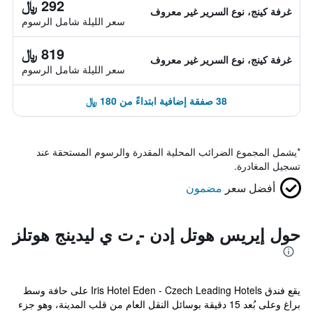
292 ﷼
غرفة كينج، نوع السرير غير معروف
سعر الليلة شامل الرسوم
819 ﷼
غرفة كينج، نوع السرير غير معروف
سعر الليلة شامل الرسوم
38 صفقة إضافية ابتداءً من 180 ﷼
*
يشمل المجموع الضرائب المحلية المقدرة والرسوم المستحقة عند
تسجيل المغادرة.
أفضل سعر
مضمون
حول إيريس هوتل إدن - ٕت ي ليدينج هوتلز
يقع فندق Iris Hotel Eden - Czech Leading Hotels على حافة وسط
براغ وعلى بُعد 15 دقيقة بوسائل النقل العام من قلب المدينة، وهو جزء