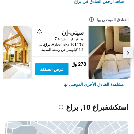
شاهد أرخص الفنادق في براغ
الفنادق الموصى بها
سيتي-إن
3 نجوم
جيد 7.4
Hybernska 1014/13, براغ, Prague Region, جمهورية التشيك
1.1 كيلومتر عن وسط المدينة
278 ﷼
عرض الصفقة
مشاهدة الفنادق الأخرى الموصى بها
استكشفبراغ 10, براغ