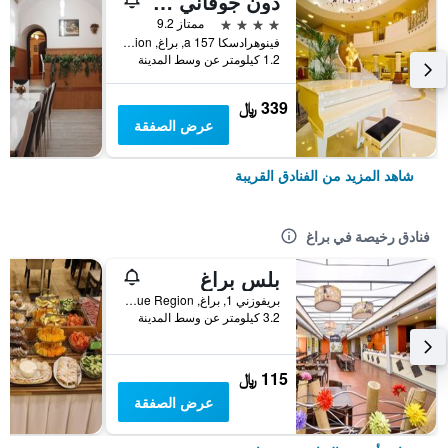
دون جوفاني هوتل براجو - جرايت هوتلز أوف ذا وورلد
4 نجوم
ممتاز 9.2
فينوهرادسكا 157 a, براغ, Prague Region, جمهورية التشيك
1.2 كيلومتر عن وسط المدينة
339 ﷼
عرض الصفقة
شاهد المزيد من الفنادق القريبة
فنادق رخيصة في براغ
بلس براغ
بريفوزني 1, براغ, Prague Region, جمهورية التشيك
3.2 كيلومتر عن وسط المدينة
115 ﷼
عرض الصفقة