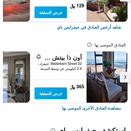
129 ﷼
عرض الصفقة
شاهد أرخص الفنادق في جيفرايس باي
الفنادق الموصى بها
أون ذا بيتش جست هاوس
32 Waterkant Street, جيفرايس باي, محافظة الكاب الشرقية, جنوب أفريقيا
2.4 كيلومتر عن وسط المدينة
365 ﷼
عرض الصفقة
مشاهدة الفنادق الأخرى الموصى بها
استكشف جيفرايس باي