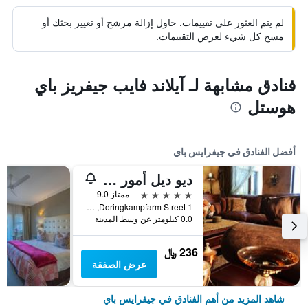
لم يتم العثور على تقييمات. حاول إزالة مرشح أو تغيير بحثك أو
مسح كل شيء لعرض التقييمات.
فنادق مشابهة لـ آيلاند فايب جيفريز باي
هوستل
أفضل الفنادق في جيفرايس باي
ديو ديل أمور جست هاوس
5 نجوم
ممتاز 9.0
1 Doringkampfarm Street, جيفرايس باي, محافظة الكاب الشرقية, جنوب أفريقيا
0.0 كيلومتر عن وسط المدينة
236 ﷼
عرض الصفقة
شاهد المزيد من أهم الفنادق في جيفرايس باي