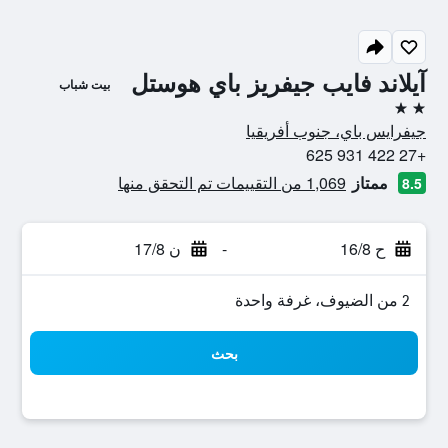
آيلاند فايب جيفريز باي هوستل
بيت شباب
2 نجمتين
جيفرايس باي، جنوب أفريقيا
+27 422 931 625
ممتاز
1,069 من التقييمات تم التحقق منها
8.5
ح 16/8
-
ن 17/8
2 من الضيوف، غرفة واحدة
بحث