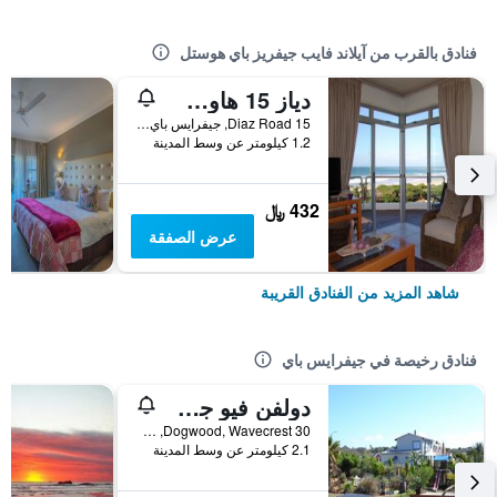
فنادق بالقرب من آيلاند فايب جيفريز باي هوستل
دياز 15 هاوس أون ذا باي
15 Diaz Road, جيفرايس باي, محافظة الكاب الشرقية, جنوب أفريقيا
1.2 كيلومتر عن وسط المدينة
432 ﷼
عرض الصفقة
شاهد المزيد من الفنادق القريبة
فنادق رخيصة في جيفرايس باي
دولفن فيو جست هاوس
30 Dogwood, Wavecrest, جيفرايس باي, محافظة الكاب الشرقية, جنوب أفريقيا
2.1 كيلومتر عن وسط المدينة