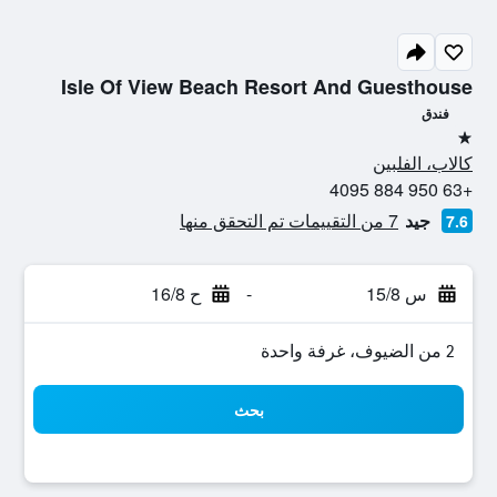
Isle Of View Beach Resort And Guesthouse
فندق
نجمة واحدة
كالاب، الفلبين
+63 950 884 4095
جيد
7 من التقييمات تم التحقق منها
7.6
س 15/8
-
ح 16/8
2 من الضيوف، غرفة واحدة
بحث