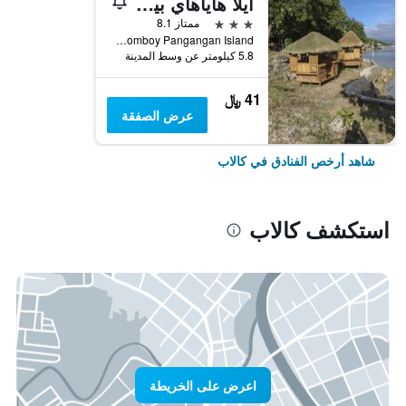
آيلا هاياهاي بيتش ريزورت آند ريستورانت
3 نجوم
ممتاز 8.1
Brgy. Lomboy Pangangan Island, كالاب, الفلبين
5.8 كيلومتر عن وسط المدينة
41 ﷼
عرض الصفقة
شاهد أرخص الفنادق في كالاب
استكشف كالاب
اعرض على الخريطة