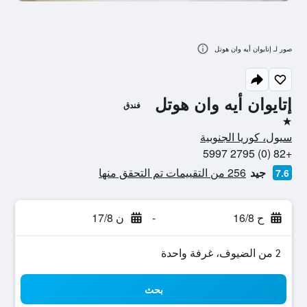
صور لـ إتايوان أيه وان هوتل
إتايوان أيه وان هوتل
فندق
نجمة واحدة
سيول، كوريا الجنوبية
+82 (0) 2795 5997
جيد
256 من التقييمات تم التحقق منها
7.6
ح 16/8
-
ن 17/8
2 من الضيوف، غرفة واحدة
بحث