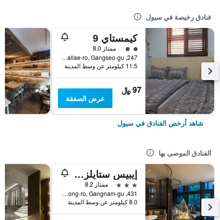
فنادق رخيصة في سيول
كيمستاي 9
تقييم فئة 2
ممتاز 8.0
247, Gomdallae-ro, Gangseo-gu, سيول, كوريا الجنوبية
11.5 كيلومتر عن وسط المدينة
97 ﷼
عرض الصفقة
شاهد أرخص الفنادق في سيول
الفنادق الموصى بها
إيبيس ستايلز أمباسادور سيول غانغنام
3 نجوم
ممتاز 8.2
431, Samseong-ro, Gangnam-gu, سيول, كوريا الجنوبية
8.0 كيلومتر عن وسط المدينة