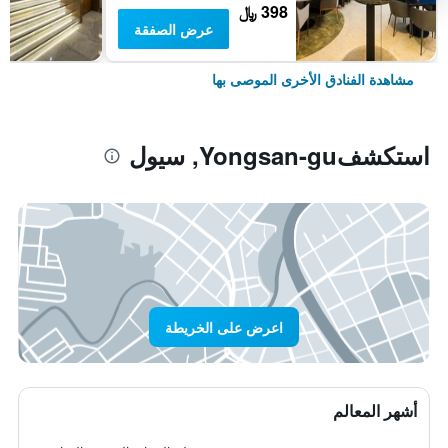
398 ﷼
عرض الصفقة
مشاهدة الفنادق الأخرى الموصى بها
استكشفYongsan-gu, سيول
اعرض على الخريطة
أشهر المعالم