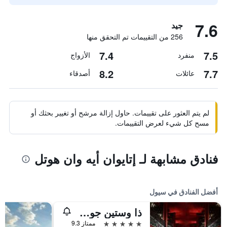
7.6
جيد
256 من التقييمات تم التحقق منها
7.4
7.5
منفرد
الأزواج
8.2
7.7
عائلات
أصدقاء
لم يتم العثور على تقييمات. حاول إزالة مرشح أو تغيير بحثك أو
مسح كل شيء لعرض التقييمات.
فنادق مشابهة لـ إتايوان أيه وان هوتل
أفضل الفنادق في سيول
ذا وستين جوسون سول
5 نجوم
ممتاز 9.3