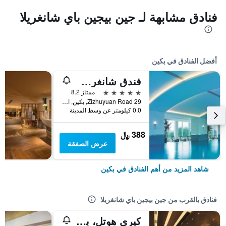
فنادق مشابهة لـ جين بيجين باي شانغريلا
أفضل الفنادق في بكين
فندق شانغري-لا بكين
5 نجوم
ممتاز 8.2
29 Zizhuyuan Road, بكين, الصين
0.0 كيلومتر عن وسط المدينة
388 ﷼
عرض الصفقة
شاهد المزيد من أهم الفنادق في بكين
فنادق بالقرب من جين بيجين باي شانغريلا
كيري هوتل، بكين