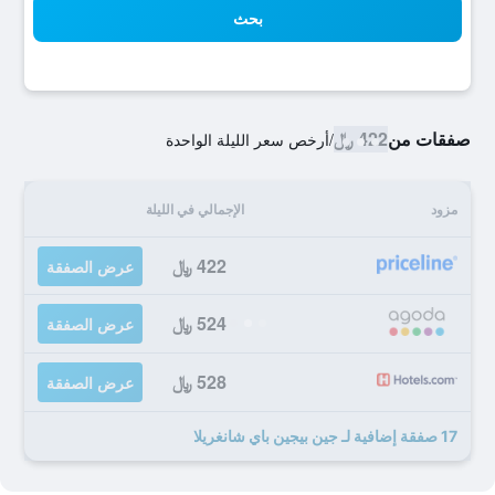
بحث
صفقات من
422 ﷼
/
أرخص سعر الليلة الواحدة
مزود
الإجمالي في الليلة
422 ﷼
عرض الصفقة
524 ﷼
عرض الصفقة
528 ﷼
عرض الصفقة
17 صفقة إضافية لـ جين بيجين باي شانغريلا