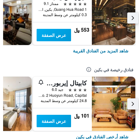
5 نجوم
ممتاز 9.1
1 Guang Hua Road, بكين, الصين
0.3 كيلومتر عن وسط المدينة
553 ﷼
عرض الصفقة
شاهد المزيد من الفنادق القريبة
فنادق رخيصة في بكين
كابيتال إيربورت إنترناشونال هوتل
4 نجوم
جيد 6.0
No. 2 Huoyun Road, Capital, بكين, الصين
24.8 كيلومتر عن وسط المدينة
101 ﷼
عرض الصفقة
شاهد أرخص الفنادق في بكين