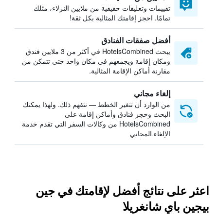
تقييمات وتعليقات حقيقية من ملايين النزلاء، مثلك
تمامًا. احجز إقامتك المثالية بكل ثقة!
أفضل صفقات الفنادق
يبحث HotelsCombined في أكثر من 3 ملايين فندق
ومكان إقامة ويجمعهم في مكان واحد حتى تتمكن من
مقارنة أماكن الإقامة المثالية.
إلغاء مجاني
من الوارد أن تتغير الخطط — نتفهم ذلك. ولهذا يمكنك
البحث وحجز فنادق وأماكن إقامة على
HotelsCombined من وكالات السفر التي تقدم خدمة
الإلغاء المجاني
اعثر على نتائج أفضل لإقامتك في جين
بيجين باي شانغريلا