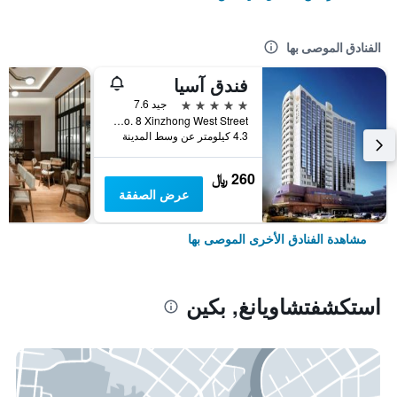
الفنادق الموصى بها
فندق آسيا
5 نجوم
جيد 7.6
No. 8 Xinzhong West Street, بكين, الصين
4.3 كيلومتر عن وسط المدينة
260 ﷼
عرض الصفقة
مشاهدة الفنادق الأخرى الموصى بها
استكشفتشاويانغ, بكين