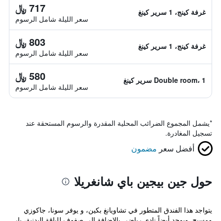
717 ﷼
غرفة كينج، 1 سرير كينغ
سعر الليلة شامل الرسوم
803 ﷼
غرفة كينج، 1 سرير كينغ
سعر الليلة شامل الرسوم
580 ﷼
Double room، 1 سرير كينغ
سعر الليلة شامل الرسوم
*
يشمل المجموع الضرائب المحلية المقدرة والرسوم المستحقة عند
تسجيل المغادرة.
أفضل سعر
مضمون
حول جين بيجين باي شانغريلا
يتواجد هذا الفندق المتطور في تشاويانغ بكين، و يوفر سونا، جاكوزي
ومسبح. ويوجد أيضاً نادي رياضي بالإضافة إلى صفوف للياقة البدنية، بار