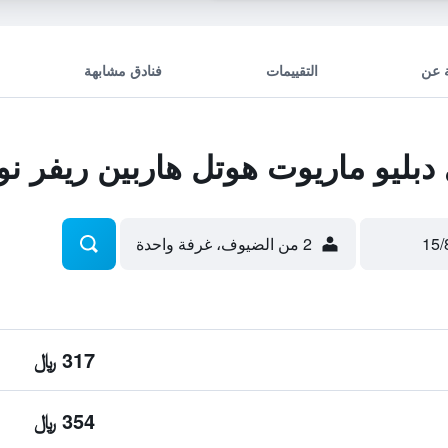
 عن
التقييمات
فنادق مشابهة
ليو ماريوت هوتل هاربين ريفر ن
2 من الضيوف، غرفة واحدة
317 ﷼
354 ﷼