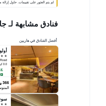
لم يتم العثور على تقييمات. حاول إزال
فنادق مشابهة لـ جا
أفضل الفنادق في هاربين
5 نجوم
3rd Road
0.0 كيلومتر عن وسط المدينة
366 ﷼
المتوس
سوفي
5 نجوم