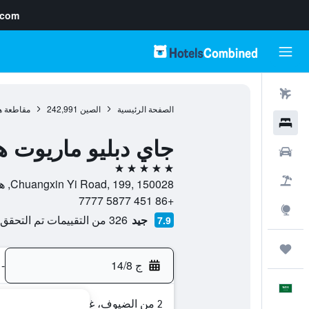
.com
رحلات طيران
الصفحة الرئيسية
الصين
242,991
مقاطعة هي
فنادق
جاي دبليو ماريوت ه
سيارات
5 نجوم
حزم العروض
Chuangxin Yi Road, 199, 150028, هاربين, مقاطعة هيلونغجيانغ, الصين
+86 451 5877 7777
استكشاف
جيد
326 من التقييمات تم التحقق منها
7.9
رحلات
ج 14/8
-
العَرَبِيَّة
2 من الضيوف، غرفة واحدة