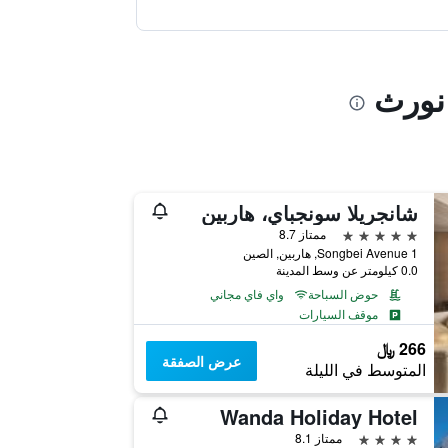
 نورث
شانجريلا سونجباي، هاربين
5 نجوم
ممتاز 8.7
1 Songbei Avenue, هاربين, الصين
0.0 كيلومتر عن وسط المدينة
حوض السباحة
واي فاي مجاني
موقف السيارات
266 ﷼
عرض الصفقة
المتوسط في الليلة
Wanda Holiday Hotel
4 نجوم
ممتاز 8.1