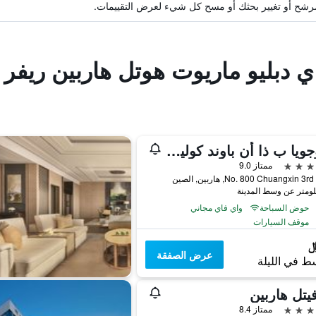
ة مرشح أو تغيير بحثك أو مسح كل شيء لعرض التقييمات.
ي دبليو ماريوت هوتل هاربين ريفر
أولوجويا ب ذا أن باوند كوليكشن باي حيات
ممتاز 9.0
No. 800 Chuangxin , هاربين, الصين
حوض السباحة
واي فاي مجاني
موقف السيارات
عرض الصفقة
ط في الليلة
تل هاربين
ممتاز 8.4