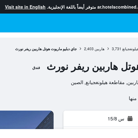
ar.hotelscombined
متوفر أيضاً باللغة الإنجليزية.
Visit site in English
لونغجيانغ
3,731
هاربين
2,403
جاي دبليو ماريوت هوتل هاربين ريفر نورث
وتل هاربين ريفر نورث
فندق
س 15/8