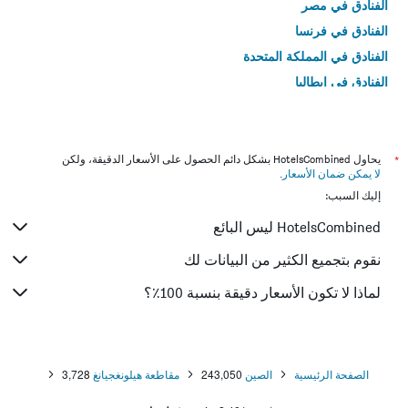
الفنادق في مصر
الفنادق في فرنسا
الفنادق في المملكة المتحدة
الفنادق في إيطاليا
الفنادق في تايلاند
*
يحاول HotelsCombined بشكل دائم الحصول على الأسعار الدقيقة، ولكن
لا يمكن ضمان الأسعار
.
إليك السبب:
HotelsCombined ليس البائع
نقوم بتجميع الكثير من البيانات لك
لماذا لا تكون الأسعار دقيقة بنسبة 100٪؟
الصفحة الرئيسية
الصين
243,050
مقاطعة هيلونغجيانغ
3,728