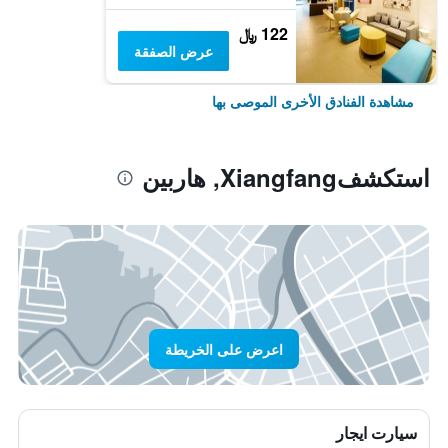
122 ﷼
عرض الصفقة
مشاهدة الفنادق الأخرى الموصى بها
استكشفXiangfang, هاربين
اعرض على الخريطة
سيارت ايجار