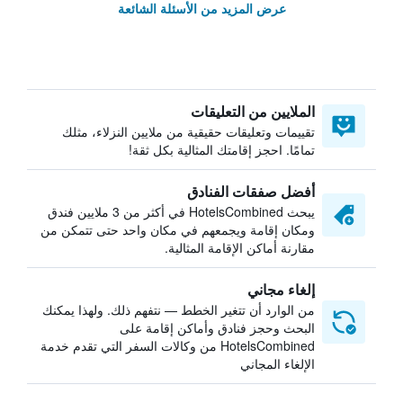
عرض المزيد من الأسئلة الشائعة
الملايين من التعليقات
تقييمات وتعليقات حقيقية من ملايين النزلاء، مثلك
تمامًا. احجز إقامتك المثالية بكل ثقة!
أفضل صفقات الفنادق
يبحث HotelsCombined في أكثر من 3 ملايين فندق
ومكان إقامة ويجمعهم في مكان واحد حتى تتمكن من
مقارنة أماكن الإقامة المثالية.
إلغاء مجاني
من الوارد أن تتغير الخطط — نتفهم ذلك. ولهذا يمكنك
البحث وحجز فنادق وأماكن إقامة على
HotelsCombined من وكالات السفر التي تقدم خدمة
الإلغاء المجاني