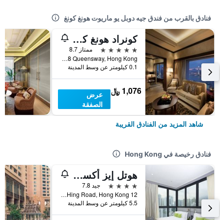
فنادق بالقرب من فندق جيه دوبل يو ماريوت هونغ كونغ
كونراد هونغ كونغ
5 نجوم
ممتاز 8.7
Pacific Place, 88 Queensway, Hong Kong, هونغ كونغ
0.1 كيلومتر عن وسط المدينة
1,076 ﷼
عرض
الصفقة
شاهد المزيد من الفنادق القريبة
فنادق رخيصة في Hong Kong
هوتل إيز أكسيس تسين وان
4 نجوم
جيد 7.8
12 Ka Hing Road, Hong Kong, هونغ كونغ
5.5 كيلومتر عن وسط المدينة