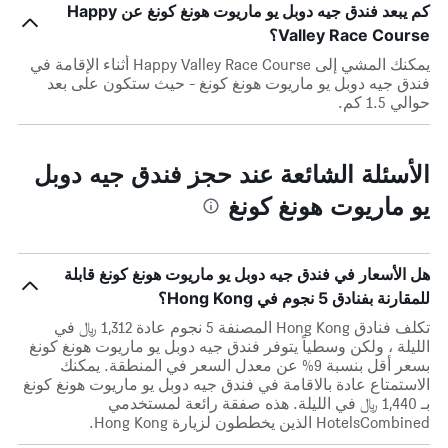
كم يبعد فندق جيه دوبل يو ماريوت هونغ كونغ عن Happy
Valley Race Course؟
يمكنك المشي إلى Happy Valley Race Course أثناء الإقامة في
فندق جيه دوبل يو ماريوت هونغ كونغ - حيث ستكون على بعد
حوالي 1.5 كم.
الأسئلة الشائعة عند حجز فندق جيه دوبل
يو ماريوت هونغ كونغ
هل الأسعار في فندق جيه دوبل يو ماريوت هونغ كونغ قابلة
للمقارنة بفنادق 5 نجوم في Hong Kong؟
تكلف فنادق Hong Kong المصنفة 5 نجوم عادة 1,312 ﷼ في
الليلة ، ولكن وسطياً يتوفر فندق جيه دوبل يو ماريوت هونغ كونغ
بسعر أقل بنسبة 9% عن معدل السعر في المنطقة. يمكنك
الاستمتاع عادة بالاقامة في فندق جيه دوبل يو ماريوت هونغ كونغ
بـ 1,440 ﷼ في الليلة. هذه صفقة رائعة لمستخدمي
HotelsCombined الذين يخططون لزيارة Hong Kong.