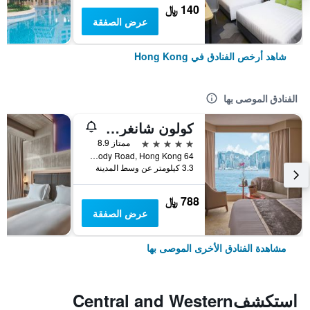
140 ﷼
عرض الصفقة
شاهد أرخص الفنادق في Hong Kong
الفنادق الموصى بها
كولون شانغري- لا
5 نجوم
ممتاز 8.9
64 Mody Road, Hong Kong, هونغ كونغ
3.3 كيلومتر عن وسط المدينة
788 ﷼
عرض الصفقة
مشاهدة الفنادق الأخرى الموصى بها
استكشفCentral and Western