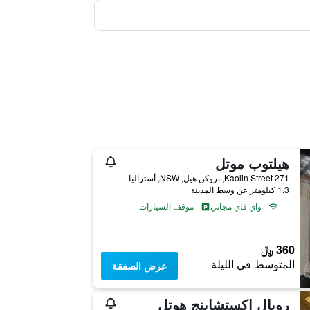
هيلتوب موتل
271 Kaolin Street, بروكن هيل, NSW, أستراليا
1.3 كيلومتر عن وسط المدينة
واي فاي مجاني
موقف السيارات
360 ﷼
المتوسط في الليلة
عرض الصفقة
رويال إكستشاينج هوتل