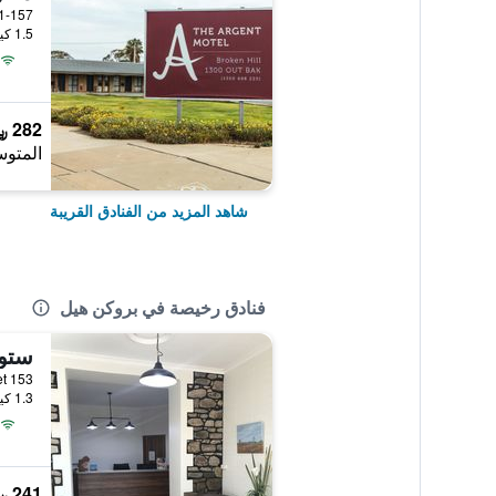
151-157 Argent Street, بروكن هي
1.5 كيلومتر عن وسط المدينة
282 ﷼
المتوس
شاهد المزيد من الفنادق القريبة
فنادق رخيصة في بروكن هيل
ستو
153 Rakow Street, بروكن هيل, NSW, أستراليا
1.3 كيلومتر عن وسط المدينة
241 ﷼