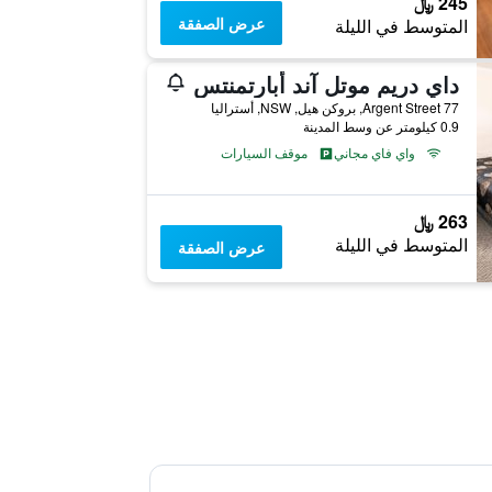
245 ﷼
عرض الصفقة
المتوسط في الليلة
داي دريم موتل آند أبارتمنتس
77 Argent Street, بروكن هيل, NSW, أستراليا
0.9 كيلومتر عن وسط المدينة
واي فاي مجاني
موقف السيارات
263 ﷼
المتوسط في الليلة
عرض الصفقة