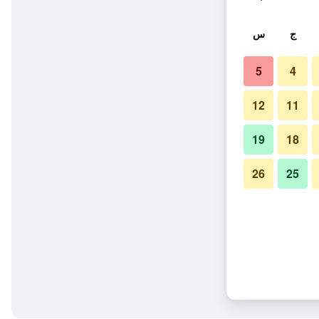
ج
س
5
4
12
11
19
18
26
25