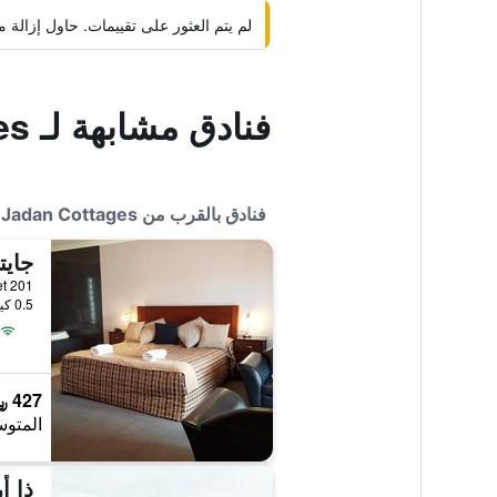
لم يتم العثور على تقييمات. حاول إزال
فنادق مشابهة لـ Jadan Cottages
فنادق بالقرب من Jadan Cottages
جايت
201 Galena Street, بروكن هيل, NSW, أستراليا
0.5 كيلومتر عن وسط المدينة
427 ﷼
المتوس
ذا أ