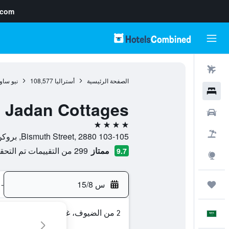
.com
رحلات طيران
الصفحة الرئيسية
أستراليا
108,577
نيو ساو
فنادق
Jadan Cottages
سيارات
4 نجوم
حزم العروض
103-105 Bismuth Street, 2880, بروكن هيل, نيو ساوث ويلز, أستراليا
ممتاز
299 من التقييمات تم التحقق منها
9.7
استكشاف
س 15/8
-
رحلات
2 من الضيوف، غرفة واحدة
العَرَبِيَّة