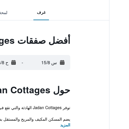
غرف
لمحة
أفضل صفقات Jadan Cottages
س 15/8
-
ح 16/8
حول Jadan Cottages
توفر Jadan Cottages الهادئة والتي تقع في مدينة بروكن هيل خدمة واي فاي مجاناً بالإضافة إلى تراس وخدمة غسل وكي الملابس.
يضم المسكن المكيف والمريح والمستقل بذات
المزيد