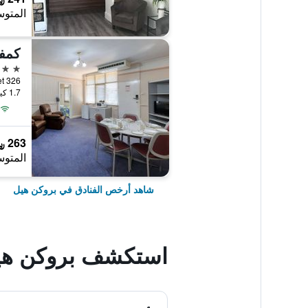
المتوس
كمف
3 نجوم
326 Crystal Street, بروكن هيل, NSW, أستراليا
1.7 كيلومتر عن وسط المدينة
263 ﷼
المتوس
شاهد أرخص الفنادق في بروكن هيل
استكشف بروكن هي