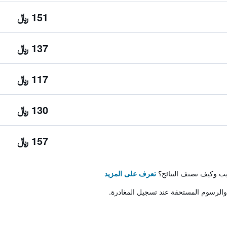
151 ﷼
137 ﷼
117 ﷼
130 ﷼
157 ﷼
تيب وكيف نصنف النتائج؟
تعرف على المزيد
والرسوم المستحقة عند تسجيل المغادرة.