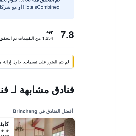
HotelsCombined أو مع شركائنا الخارجيين الموثوقين.
7.8
جيد
1,254 من التقييمات تم التحقق منها
لم يتم العثور على تقييمات. حاول إزال
فنادق مشابهة لـ ف
أفضل الفنادق في Brinchang
4 نجوم
inchang