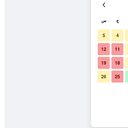
ج
س
5
4
12
11
19
18
26
25