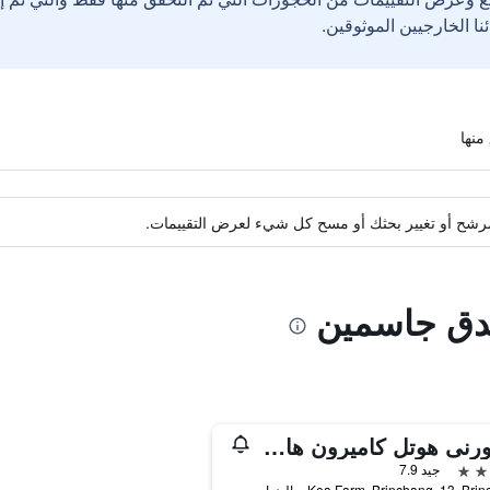
ة مرشح أو تغيير بحثك أو مسح كل شيء لعرض التقييمات.
ندق جاسمين
كابثورنى هوتل كاميرون هايلاندس
جيد 7.9
Kea Farm, Brinchang, 13, Br, ماليزيا