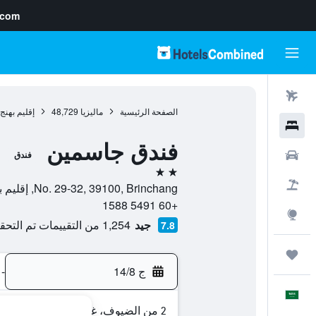
.com
رحلات طيران
الصفحة الرئيسية
ماليزيا
48,729
إقليم بهنج
فنادق
فندق جاسمين
سيارات
فندق
2 نجمتين
حزم العروض
No. 29-32, 39100, Brinchang, إقليم بهنج, ماليزيا
+60 5491 1588
استكشاف
جيد
1,254 من التقييمات تم التحقق منها
7.8
رحلات
ج 14/8
-
العَرَبِيَّة
2 من الضيوف، غرفة واحدة