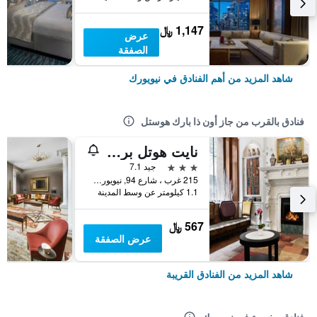
1,147 ﷼
عرض
الصفقة
شاهد المزيد من أهم الفنادق في نيويورك
فنادق بالقرب من جاز أون ذا بارك هوستل
نايت هوتل برودواي
3 نجوم
جيد 7.1
215 غرب ، شارع 94, نيويورك, NY, الولايات المتحدة الأميريكية
1.1 كيلومتر عن وسط المدينة
567 ﷼
عرض الصفقة
شاهد المزيد من الفنادق القريبة