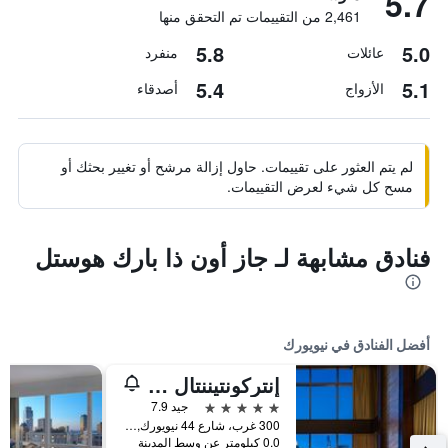
5.7
2,461 من التقييمات تم التحقق منها
5.8
5.0
عائلات
منفرد
5.4
5.1
الأزواج
أصدقاء
لم يتم العثور على تقييمات. حاول إزالة مرشح أو تغيير بحثك أو
مسح كل شيء لعرض التقييمات.
فنادق مشابهة لـ جاز أون ذا بارك هوستل
أفضل الفنادق في نيويورك
إنتركونتيننتال نيويورك تاميز سكوير
5 نجوم
جيد 7.9
300 غرب، شارع 44 نيويورك, نيويورك, NY, الولايات المتحدة الأميريكية
0.0 كيلومتر عن وسط المدينة