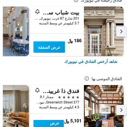
فنادق رخيصة في نيويورك
بيت شباب سنترال بارك ويست
201 شارع 87 غرب, نيويورك, NY, الولايات المتحدة الأميريكية
3.7 كيلومتر عن وسط المدينة
186 ﷼
عرض الصفقة
شاهد أرخص الفنادق في نيويورك
الفنادق الموصى بها
فندق ذا غريينيتش
5 نجوم
ممتاز 9.1
377 Greenwich Street, نيويورك, NY, الولايات المتحدة الأميريكية
4.5 كيلومتر عن وسط المدينة
5,101 ﷼
عرض