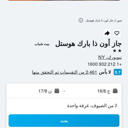
صور لـ جاز أون ذا بارك هوستل
جاز أون ذا بارك هوستل
بيت شباب
2 نجمتين
نيويورك، NY
+1 212 932 1600
لا بأس
2,461 من التقييمات تم التحقق منها
5.7
ح 16/8
-
ن 17/8
2 من الضيوف، غرفة واحدة
بحث