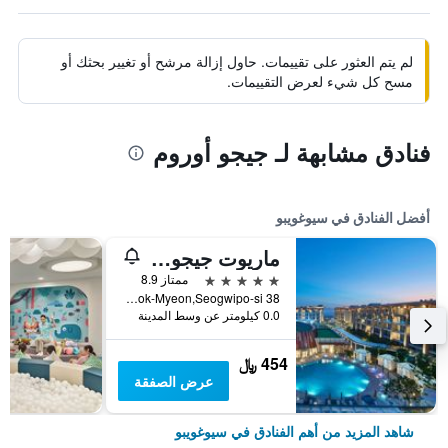
لم يتم العثور على تقييمات. حاول إزالة مرشح أو تغيير بحثك أو
مسح كل شيء لعرض التقييمات.
فنادق مشابهة لـ جيجو أوروم
أفضل الفنادق في سيوغويبو
ماريوت جيجو شنوا وورلد هوتلز آند ريزورتس
5 نجوم
ممتاز 8.9
38 Sinhwayeoksa-ro 304Beon-Gil, Andeok-Myeon,Seogwipo-si, سيوغويبو, كوريا الجنوبية
0.0 كيلومتر عن وسط المدينة
454 ﷼
عرض الصفقة
شاهد المزيد من أهم الفنادق في سيوغويبو