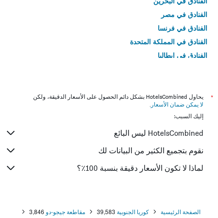
الفنادق في البحرين
الفنادق في مصر
الفنادق في فرنسا
الفنادق في المملكة المتحدة
الفنادق في إيطاليا
الفنادق في تايلاند
*
يحاول HotelsCombined بشكل دائم الحصول على الأسعار الدقيقة، ولكن
لا يمكن ضمان الأسعار
.
إليك السبب:
HotelsCombined ليس البائع
نقوم بتجميع الكثير من البيانات لك
لماذا لا تكون الأسعار دقيقة بنسبة 100٪؟
الصفحة الرئيسية
كوريا الجنوبية
39,583
مقاطعة جيجو-دو
3,846