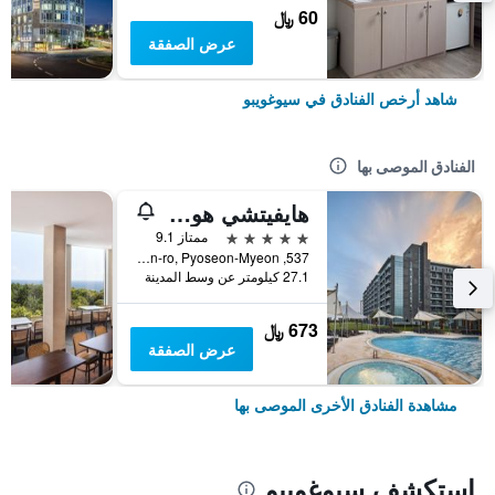
60 ﷼
عرض الصفقة
شاهد أرخص الفنادق في سيوغويبو
الفنادق الموصى بها
هايفيتشي هوتل آند ريزورت جيجو
5 نجوم
ممتاز 9.1
537, Minsokhaean-ro, Pyoseon-Myeon, سيوغويبو, كوريا الجنوبية
27.1 كيلومتر عن وسط المدينة
673 ﷼
عرض الصفقة
مشاهدة الفنادق الأخرى الموصى بها
استكشف سيوغويبو