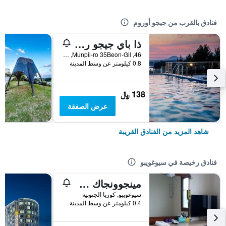
فنادق بالقرب من جيجو أوروم
ذا باي جيجو ريزورت
46, Munpil-ro 35Beon-Gil, سيوغويبو, كوريا الجنوبية
0.8 كيلومتر عن وسط المدينة
138 ﷼
عرض الصفقة
شاهد المزيد من الفنادق القريبة
فنادق رخيصة في سيوغويبو
مينجوونجاك جيستهاوس
سيوغويبو, كوريا الجنوبية
0.4 كيلومتر عن وسط المدينة