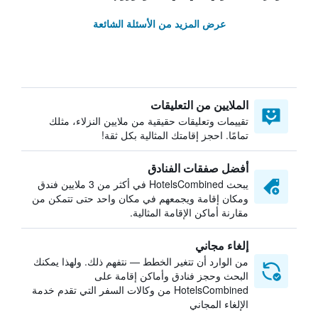
عرض المزيد من الأسئلة الشائعة
الملايين من التعليقات
تقييمات وتعليقات حقيقية من ملايين النزلاء، مثلك
تمامًا. احجز إقامتك المثالية بكل ثقة!
أفضل صفقات الفنادق
يبحث HotelsCombined في أكثر من 3 ملايين فندق
ومكان إقامة ويجمعهم في مكان واحد حتى تتمكن من
مقارنة أماكن الإقامة المثالية.
إلغاء مجاني
من الوارد أن تتغير الخطط — نتفهم ذلك. ولهذا يمكنك
البحث وحجز فنادق وأماكن إقامة على
HotelsCombined من وكالات السفر التي تقدم خدمة
الإلغاء المجاني