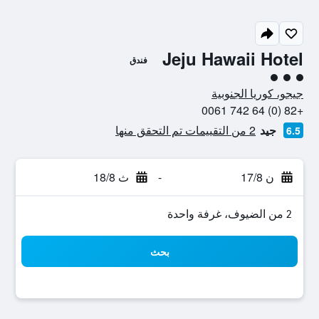
Jeju Hawaii Hotel
فندق
تقييم فئة 3
جيجو، كوريا الجنوبية
+82 (0) 64 742 0061
جيد
2 من التقييمات تم التحقق منها
6.5
ن 17/8
-
ث 18/8
2 من الضيوف، غرفة واحدة
بحث