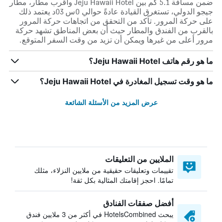
ضمن مسافة 5.1 كم بين Jeju Hawaii Hotel وأقرب مطار، مطار
جيجو الدولي، تستغرق القيادة عادةً حوالي 0س 03د يعتمد ذلك
على حركة المرور. تأكد من التحقق من اتجاهات حركة المرور
بالقرب من الفندق والمطار حيث أن بعض المناطق تشهد حركة
مرور أعلى من غيرها ويمكن أن تزيد من وقت السفر المتوقع.
ما هو رقم هاتف Jeju Hawaii Hotel؟
ما هو وقت تسجيل المغادرة في Jeju Hawaii Hotel؟
عرض المزيد من الأسئلة الشائعة
الملايين من التعليقات
تقييمات وتعليقات حقيقية من ملايين النزلاء، مثلك
تمامًا. احجز إقامتك المثالية بكل ثقة!
أفضل صفقات الفنادق
يبحث HotelsCombined في أكثر من 3 ملايين فندق