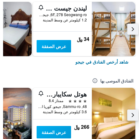
ليندن جيست هاوس
6F, 278 Seogwang-ro, جيجو, كوريا الجنوبية
1.2 كيلومتر عن وسط المدينة
34 ﷼
عرض الصفقة
شاهد أرخص الفنادق في جيجو
الفنادق الموصى بها
هوتل سكايبارك جيجو 1
4 نجوم
ممتاز 8.4
48, Sammu-ro, جيجو, كوريا الجنوبية
3.6 كيلومتر عن وسط المدينة
266 ﷼
عرض الصفقة