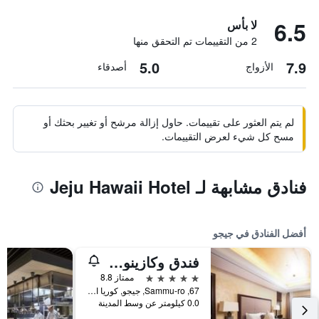
6.5
لا بأس
2 من التقييمات تم التحقق منها
5.0
7.9
الأزواج
أصدقاء
لم يتم العثور على تقييمات. حاول إزالة مرشح أو تغيير بحثك أو
مسح كل شيء لعرض التقييمات.
فنادق مشابهة لـ Jeju Hawaii Hotel
أفضل الفنادق في جيجو
فندق وكازينو جيجو صن
5 نجوم
ممتاز 8.8
67, Sammu-ro, جيجو, كوريا الجنوبية
0.0 كيلومتر عن وسط المدينة