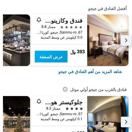
أفضل الفنادق في جيجو
فندق وكازينو جيجو صن
5 نجوم
ممتاز 8.8
67, Sammu-ro, جيجو, كوريا الجنوبية
0.0 كيلومتر عن وسط المدينة
393 ﷼
عرض الصفقة
شاهد المزيد من أهم الفنادق في جيجو
فنادق بالقرب من جيجو أولي موتل
جلوكيستر هوتل جيجو
تقييم فئة 4
ممتاز 8.3
57, Sammu-ro, جيجو, كوريا الجنوبية
0.1 كيلومتر عن وسط المدينة