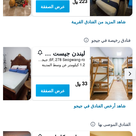
223 ﷼
عرض الصفقة
شاهد المزيد من الفنادق القريبة
فنادق رخيصة في جيجو
ليندن جيست هاوس
6F, 278 Seogwang-ro, جيجو, كوريا الجنوبية
1.2 كيلومتر عن وسط المدينة
33 ﷼
عرض الصفقة
شاهد أرخص الفنادق في جيجو
الفنادق الموصى بها