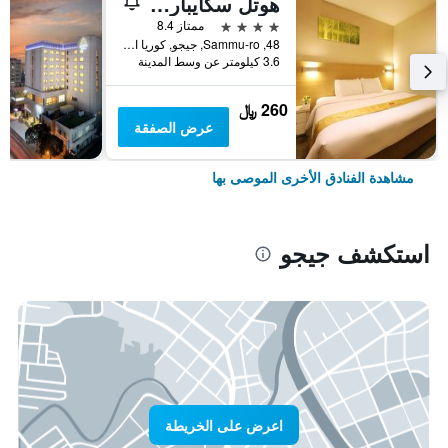
هوتل سكايبارك جيجو 1
4 نجوم
ممتاز 8.4
48, Sammu-ro, جيجو, كوريا الجنوبية
3.6 كيلومتر عن وسط المدينة
260 ﷼
عرض الصفقة
مشاهدة الفنادق الأخرى الموصى بها
استكشف جيجو
اعرض على الخريطة