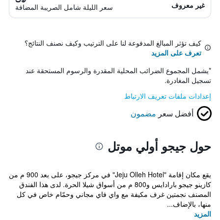
غير معروف
سعر الليلة شامل الصريبة المضافة
كيف تؤثر المبالغ المدفوعة لنا على الترتيب وكيف نصنف النتائج؟
تعرف على المزيد
*
يشمل المجموع الضرائب المحلية المقدرة والرسوم المستحقة عند
تسجيل المغادرة.
إعدادات ملفات تعريف الارتباط
أفضل سعر
مضمون
حول جيجو أولي موتل
يقع مكان إقامة "Jeju Olleh Hotel" في مركز جيجو، على بعد 900 م من
كازينو جيجو بارادايس و800 م من أسواق شيلا الحرة. لدى هذا الفندق
المصنف نجمتين غرف مكيفة مع واي فاي مجاني وحمّام خاص في كل
منها، بالإضاف...
المزيد