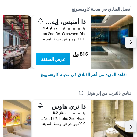
أفضل الفنادق في مدينة كاوهسيونغ
ذا أمنيس، إيه لاكشري كوليكشن هوتل، كاوهسيونج
5 نجوم
ممتاز 9.4
No.199, Zhongshan 2nd Rd, Qianzhen Dist., مدينة كاوهسيونغ, تايوان
0.0 كيلومتر عن وسط المدينة
816 ﷼
عرض الصفقة
شاهد المزيد من أهم الفنادق في مدينة كاوهسيونغ
فنادق بالقرب من إنز هوتل
ذا تري هاوس
3 نجوم
ممتاز 8.2
3F, No. 132, Liuhe 2nd Road, مدينة كاوهسيونغ, تايوان
0.0 كيلومتر عن وسط المدينة