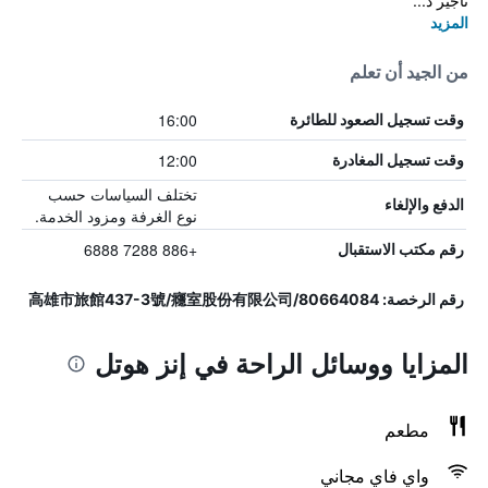
تأجير د...
المزيد
من الجيد أن تعلم
16:00
وقت تسجيل الصعود للطائرة
12:00
وقت تسجيل المغادرة
تختلف السياسات حسب
الدفع والإلغاء
نوع الغرفة ومزود الخدمة.
+886 7288 6888
رقم مكتب الاستقبال
رقم الرخصة: 高雄市旅館437-3號/癮室股份有限公司/80664084
المزايا ووسائل الراحة في إنز هوتل
مطعم
واي فاي مجاني