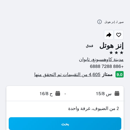
صور لـ إنز هوتل
إنز هوتل
فندق
3 نجوم
مدينة كاوهسيونغ، تايوان
+886 7288 6888
ممتاز
4,605 من التقييمات تم التحقق منها
9.0
س 15/8
-
ح 16/8
2 من الضيوف، غرفة واحدة
بحث