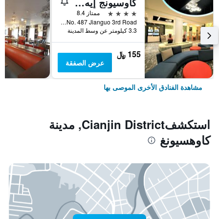
كاوسيونج إيه هوتل
4 نجوم
ممتاز 8.4
No. 487 Jianguo 3rd Road, مدينة كاوهسيونغ, تايوان
3.3 كيلومتر عن وسط المدينة
155 ﷼
عرض الصفقة
مشاهدة الفنادق الأخرى الموصى بها
استكشفCianjin District, مدينة
كاوهسيونغ