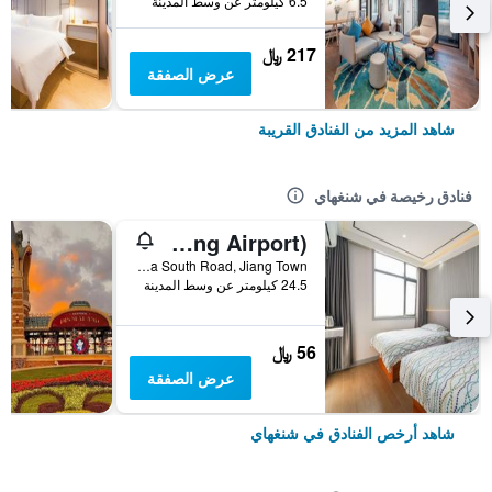
6.5 كيلومتر عن وسط المدينة
217 ﷼
عرض الصفقة
شاهد المزيد من الفنادق القريبة
فنادق رخيصة في شنغهاي
Pod Inn (Shanghai Pudong Airport)
No. 10 Shuizha South Road, Jiang Town, شنغهاي, الصين
24.5 كيلومتر عن وسط المدينة
56 ﷼
عرض الصفقة
شاهد أرخص الفنادق في شنغهاي