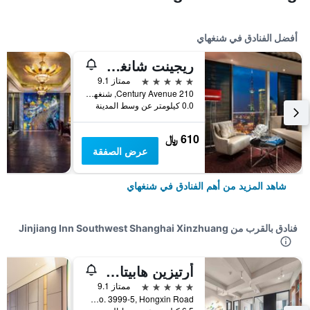
أفضل الفنادق في شنغهاي
ريجينت شانغهاي بودونج
5 نجوم
ممتاز 9.1
210 Century Avenue, شنغهاي, الصين
0.0 كيلومتر عن وسط المدينة
610 ﷼
عرض الصفقة
شاهد المزيد من أهم الفنادق في شنغهاي
فنادق بالقرب من Jinjiang Inn Southwest Shanghai Xinzhuang
أرتيزين هابيتات هونجتشياو شانجهاي
5 نجوم
ممتاز 9.1
No. 3999-5, Hongxin Road, شنغهاي, الصين