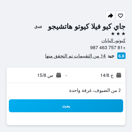
جاي كيو فيلا كيوتو هاتشيجو
فندق
3 نجوم
كيوتو، اليابان
+81 757 463 987
جيد
14 من التقييمات تم التحقق منها
6.8
ج 14/8
-
س 15/8
2 من الضيوف، غرفة واحدة
بحث