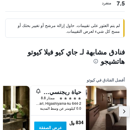
7.5
منفرد
لم يتم العثور على تقييمات. حاول إزالة مرشح أو تغيير بحثك أو
مسح كل شيء لعرض التقييمات.
فنادق مشابهة لـ جاي كيو فيلا كيوتو
هاتشيجو
أفضل الفنادق في كيوتو
حياة ريجنسي كيوتو
5 نجوم
ممتاز 8.8
644-2 Sanjusangendo-Mawari, Higashiyama-ku, كيوتو, اليابان
0.0 كيلومتر عن وسط المدينة
834 ﷼
عرض الصفقة