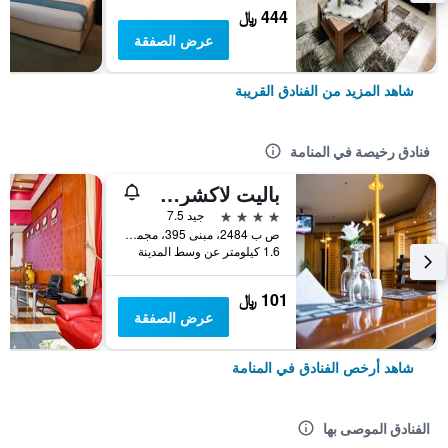
444 ﷼
عرض الصفقة
شاهد المزيد من الفنادق القريبة
فنادق رخيصة في المنامة
باليت لاكشري مارينا فيو، المعروف سابقًا باسم فندق هابي دايز
4 نجوم
جيد 7.5
ص ب 2484، مبنى 395، مجمع 319، شارع 1912, المنامة, البحرين
1.6 كيلومتر عن وسط المدينة
101 ﷼
عرض الصفقة
شاهد أرخص الفنادق في المنامة
الفنادق الموصى بها