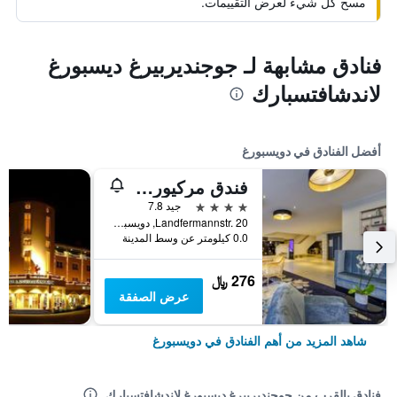
مسح كل شيء لعرض التقييمات.
فنادق مشابهة لـ جوجنديربيرغ ديسبورغ
لاندشافتسبارك
أفضل الفنادق في دويسبورغ
فندق مركيور دوسبرغ سيتي
4 نجوم
جيد 7.8
Landfermannstr. 20, دويسبورغ, ولاية شمال الراين وستفاليا, ألمانيا
0.0 كيلومتر عن وسط المدينة
276 ﷼
عرض الصفقة
شاهد المزيد من أهم الفنادق في دويسبورغ
فنادق بالقرب من جوجنديربيرغ ديسبورغ لاندشافتسبارك