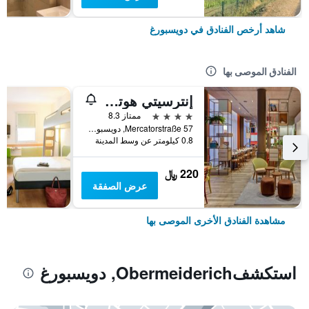
شاهد أرخص الفنادق في دويسبورغ
الفنادق الموصى بها
إنترسيتي هوتل دويسبرغ
4 نجوم
ممتاز 8.3
Mercatorstraße 57, دويسبورغ, ولاية شمال الراين وستفاليا, ألمانيا
0.8 كيلومتر عن وسط المدينة
220 ﷼
عرض الصفقة
مشاهدة الفنادق الأخرى الموصى بها
استكشفObermeiderich, دويسبورغ