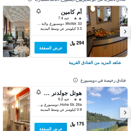
آم كامين
2 نجمتين
جيد 7.4
Wolfstr. 33, دويسبورغ, ولاية شمال الراين وستفاليا, ألمانيا
3.3 كيلومتر عن وسط المدينة
294 ﷼
عرض الصفقة
شاهد المزيد من الفنادق القريبة
فنادق رخيصة في دويسبورغ
هوتل جولدنر هان
2 نجمتين
جيد 6.2
Hohe Str. 26a, دويسبورغ, ولاية شمال الراين وستفاليا, ألمانيا
0.9 كيلومتر عن وسط المدينة
175 ﷼
عرض الصفقة