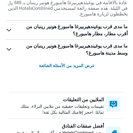
عادة بالاقامة في يوغيندهيربيرغا هامبورغ هونير رينبان بـ 689 ﷼
في الليلة. هذه صفقة رائعة لمستخدمي HotelsCombined الذين
يخططون لزيارة هامبورغ.
ما مدى قرب يوغيندهيربيرغا هامبورغ هونير رينبان من
أقرب مطار، مطار هامبورغ؟
ما مدى قرب يوغيندهيربيرغا هامبورغ هونير رينبان من
وسط مدينة هامبورغ؟
عرض المزيد من الأسئلة الشائعة
الملايين من التعليقات
تقييمات وتعليقات حقيقية من ملايين النزلاء، مثلك
تمامًا. احجز إقامتك المثالية بكل ثقة!
أفضل صفقات الفنادق
يبحث HotelsCombined في أكثر من 3 ملايين فندق