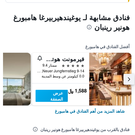
فنادق مشابهة لـ يوغيندهيربيرغا هامبورغ
هونير رينبان
أفضل الفنادق في هامبورغ
فيرمونت هوتل فيير جاهريسزتين هامبرج
5 نجوم
ممتاز 9.4
Neuer Jungfernstieg 9-14, هامبورغ, ولاية هامبورغ, ألمانيا
0.0 كيلومتر عن وسط المدينة
1,588 ﷼
عرض
الصفقة
شاهد المزيد من أهم الفنادق في هامبورغ
فنادق بالقرب من يوغيندهيربيرغا هامبورغ هونير رينبان