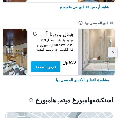
شاهد أرخص الفنادق في هامبورغ
الفنادق الموصى بها
هوتل ويدينا آن دير ألستر
4 نجوم
ممتاز 8.9
Gurlittstraße 23, هامبورغ, ولاية هامبورغ, ألمانيا
1.3 كيلومتر عن وسط المدينة
653 ﷼
عرض الصفقة
مشاهدة الفنادق الأخرى الموصى بها
استكشفهامبورغ ميته, هامبورغ