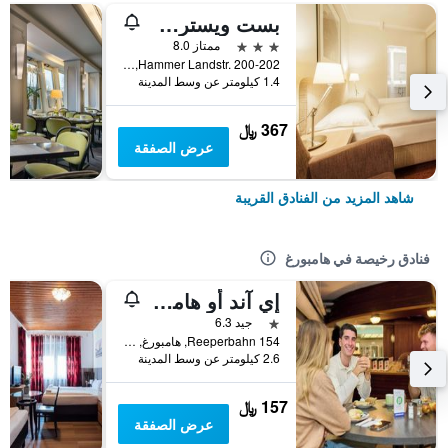
بست ويسترن هوتل هامبورج إنترناشونال
3 نجوم
ممتاز 8.0
Hammer Landstr. 200-202, هامبورغ, ولاية هامبورغ, ألمانيا
1.4 كيلومتر عن وسط المدينة
367 ﷼
عرض الصفقة
شاهد المزيد من الفنادق القريبة
فنادق رخيصة في هامبورغ
إي آند أو هامبورغ رييبرباهن
نجمة واحدة
جيد 6.3
Reeperbahn 154, هامبورغ, ولاية هامبورغ, ألمانيا
2.6 كيلومتر عن وسط المدينة
157 ﷼
عرض الصفقة