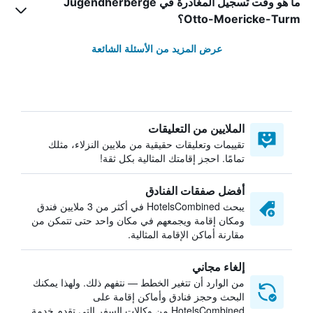
ما هو وقت تسجيل المغادرة في Jugendherberge
Otto-Moericke-Turm؟
عرض المزيد من الأسئلة الشائعة
الملايين من التعليقات
تقييمات وتعليقات حقيقية من ملايين النزلاء، مثلك
تمامًا. احجز إقامتك المثالية بكل ثقة!
أفضل صفقات الفنادق
يبحث HotelsCombined في أكثر من 3 ملايين فندق
ومكان إقامة ويجمعهم في مكان واحد حتى تتمكن من
مقارنة أماكن الإقامة المثالية.
إلغاء مجاني
من الوارد أن تتغير الخطط — نتفهم ذلك. ولهذا يمكنك
البحث وحجز فنادق وأماكن إقامة على
HotelsCombined من وكالات السفر التي تقدم خدمة