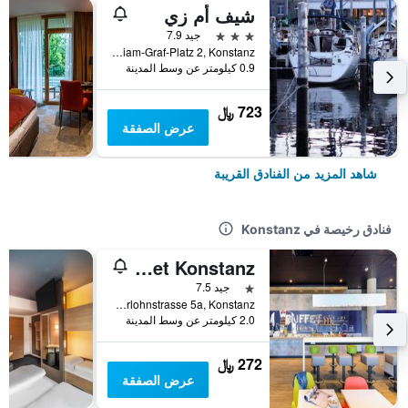
شيف أم زي
3 نجوم
جيد 7.9
William-Graf-Platz 2, Konstanz, بادن - فورتمبيرغ, ألمانيا
0.9 كيلومتر عن وسط المدينة
723 ﷼
عرض الصفقة
شاهد المزيد من الفنادق القريبة
فنادق رخيصة في Konstanz
ibis budget Konstanz
نجمة واحدة
جيد 7.5
Oberlohnstrasse 5a, Konstanz, بادن - فورتمبيرغ, ألمانيا
2.0 كيلومتر عن وسط المدينة
272 ﷼
عرض الصفقة