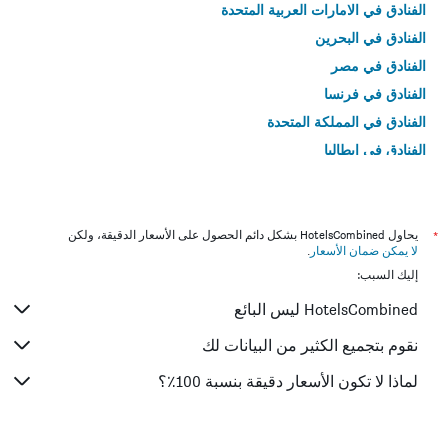
الفنادق في الامارات العربية المتحدة
الفنادق في البحرين
الفنادق في مصر
الفنادق في فرنسا
الفنادق في المملكة المتحدة
الفنادق في إيطاليا
الفنادق في تايلاند
*
يحاول HotelsCombined بشكل دائم الحصول على الأسعار الدقيقة، ولكن
لا يمكن ضمان الأسعار
.
إليك السبب:
HotelsCombined ليس البائع
نقوم بتجميع الكثير من البيانات لك
لماذا لا تكون الأسعار دقيقة بنسبة 100٪؟