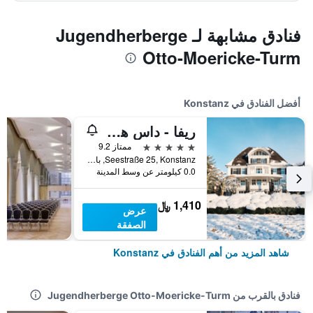
فنادق مشابهة لـ Jugendherberge
Otto-Moericke-Turm
أفضل الفنادق في Konstanz
ريفا - داس هوتيل آم بودينسي
5 نجوم
ممتاز 9.2
Seestraße 25, Konstanz, بادن - فورتمبيرغ, ألمانيا
0.0 كيلومتر عن وسط المدينة
1,410 ﷼
عرض
الصفقة
شاهد المزيد من أهم الفنادق في Konstanz
فنادق بالقرب من Jugendherberge Otto-Moericke-Turm