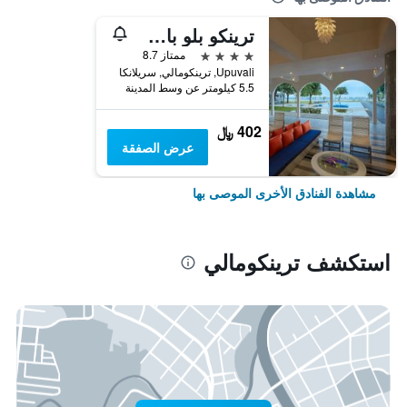
ترينكو بلو باي سينامون
4 نجوم
ممتاز 8.7
Upuvali, ترينكومالي, سريلانكا
5.5 كيلومتر عن وسط المدينة
402 ﷼
عرض الصفقة
مشاهدة الفنادق الأخرى الموصى بها
استكشف ترينكومالي