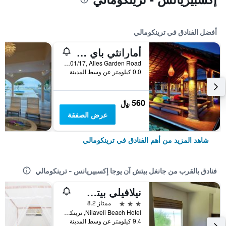
أفضل الفنادق في ترينكومالي
أمارانثي باي ريزورت & سبا
No 101/17, Alles Garden Road, ترينكومالي, سريلانكا
0.0 كيلومتر عن وسط المدينة
560 ﷼
عرض الصفقة
شاهد المزيد من أهم الفنادق في ترينكومالي
فنادق بالقرب من جانغل بيتش آن يوجا إكسبيريانس - ترينكومالي
نيلافيلي بيتش هوتل
3 نجوم
ممتاز 8.2
Nilaveli Beach Hotel, ترينكومالي, سريلانكا
9.4 كيلومتر عن وسط المدينة