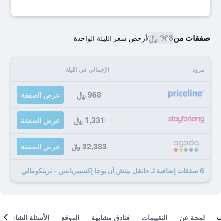
صفقات من
968 ﷼
/
أرخص سعر الليلة الواحدة
مزود
الإجمالي في الليلة
968 ﷼
عرض الصفقة
1,331 ﷼
عرض الصفقة
32,383 ﷼
عرض الصفقة
6 صفقات إضافية لـ جانغل بيتش آن يوجا إكسبيريانس - ترينكومالي
لمحة عن
التقييمات
فنادق مشابهة
الموقع
الأسئلة الشائعة