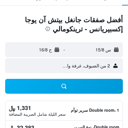
أفضل صفقات جانغل بيتش آن يوجا
إكسبيريانس - ترينكومالي
س 15/8
-
ح 16/8
2 من الضيوف، غرفة واحدة
1,331 ﷼
Double room، 1 سرير توأم
سعر الليلة شامل الصريبة المضافة
32,383 ﷼
Double room، نوع السرير