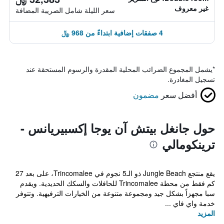
غير معروف
سعر الليلة شامل الصريبة المضافة
4 صفقات إضافية ابتداءً من 968 ﷼
*
يشمل المجموع الضرائب المحلية المقدرة والرسوم المستحقة عند
تسجيل المغادرة.
أفضل سعر
مضمون
حول جانغل بيتش آن يوجا إكسبيريانس -
ترينكومالي
يقع منتجع Jungle Beach ذو الـ5 نجوم في Trincomalee، على بعد 27
كم فقط من محطة Trincomalee للحافلات والسكك الحديدية. ويقدم
سبا مجهزاً بشكل جيد ومجموعة متنوعة من الخيارات الترفيهية. وتتوفر
خدمة واي فاي ...
المزيد