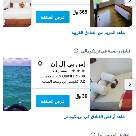
365 ﷼
عرض الصفقة
شاهد المزيد من الفنادق القريبة
فنادق رخيصة في ترينكومالي
إس بي إل إن
3 نجوم
ممتاز 8.2
738 N Coast Rd, ترينكومالي, سريلانكا
3.2 كيلومتر عن وسط المدينة
30 ﷼
عرض الصفقة
شاهد أرخص الفنادق في ترينكومالي
الفنادق الموصى بها