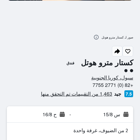
صور لـ كستار مترو هوتل
كستار مترو هوتل
فندق
تقييم فئة 2
سيول، كوريا الجنوبية
+82 (0) 2771 7755
جيد
1,463 من التقييمات تم التحقق منها
7.5
س 15/8
-
ح 16/8
2 من الضيوف، غرفة واحدة