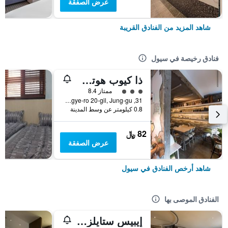
عرض الصفقة
شاهد المزيد من الفنادق القريبة
فنادق رخيصة في سيول
ذا كيوب هوتل - دار ضيافة
تقييم فئة 3
ممتاز 8.4
31, Toegye-ro 20-gil, Jung-gu, سيول, كوريا الجنوبية
0.8 كيلومتر عن وسط المدينة
82 ﷼
عرض الصفقة
شاهد أرخص الفنادق في سيول
الفنادق الموصى بها
إيبيس ستايلز أمباسادور سيول غانغنام