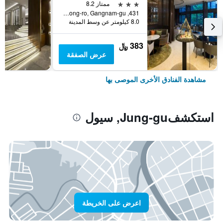
3 نجوم
ممتاز 8.2
431, Samseong-ro, Gangnam-gu, سيول, كوريا الجنوبية
8.0 كيلومتر عن وسط المدينة
383 ﷼
عرض الصفقة
مشاهدة الفنادق الأخرى الموصى بها
استكشفJung-gu, سيول
اعرض على الخريطة