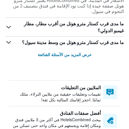
الأسعار في المدينة. في HotelsCombined يعتبر كستار مترو
هوتل صفقة جيدة إذا كنت تود الإقامة في فندق بتصنيف 2 من
النجوم في سيول.
ما مدى قرب كستار مترو هوتل من أقرب مطار، مطار
غيمبو الدولي؟
ما مدى قرب كستار مترو هوتل من وسط مدينة سيول؟
عرض المزيد من الأسئلة الشائعة
الملايين من التعليقات
تقييمات وتعليقات حقيقية من ملايين النزلاء، مثلك
تمامًا. احجز إقامتك المثالية بكل ثقة!
أفضل صفقات الفنادق
يبحث HotelsCombined في أكثر من 3 ملايين فندق
ومكان إقامة ويجمعهم في مكان واحد حتى تتمكن من