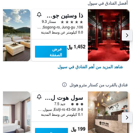
أفضل الفنادق في سيول
ذا وستين جوسون سول
5 نجوم
ممتاز 9.3
106, Sogong-ro, Jung-gu, سيول, كوريا الجنوبية
0.0 كيلومتر عن وسط المدينة
1,452 ﷼
عرض
الصفقة
شاهد المزيد من أهم الفنادق في سيول
فنادق بالقرب من كستار مترو هوتل
سول هوت ل دد كي
تقييم فئة 3
جيد 7.5
9-8, Eulji-ro 43-Gil, سيول, كوريا الجنوبية
0.1 كيلومتر عن وسط المدينة
199 ﷼