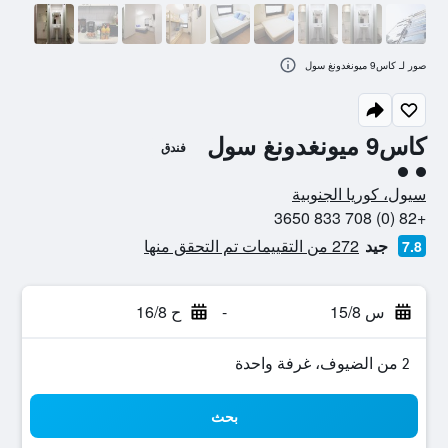
صور لـ كاس9 ميونغدونغ سول
كاس9 ميونغدونغ سول
فندق
تقييم فئة 2
سيول، كوريا الجنوبية
+82 (0) 708 833 3650
جيد
272 من التقييمات تم التحقق منها
7.8
س 15/8
-
ح 16/8
2 من الضيوف، غرفة واحدة
بحث