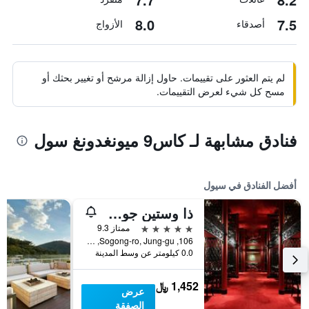
8.0
7.5
أصدقاء
الأزواج
لم يتم العثور على تقييمات. حاول إزالة مرشح أو تغيير بحثك أو
مسح كل شيء لعرض التقييمات.
فنادق مشابهة لـ كاس9 ميونغدونغ سول
أفضل الفنادق في سيول
ذا وستين جوسون سول
5 نجوم
ممتاز 9.3
106, Sogong-ro, Jung-gu, سيول, كوريا الجنوبية
0.0 كيلومتر عن وسط المدينة
1,452 ﷼
عرض
الصفقة