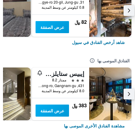
31, Toegye-ro 20-gil, Jung-gu, سيول, كوريا الجنوبية
0.8 كيلومتر عن وسط المدينة
82 ﷼
عرض الصفقة
شاهد أرخص الفنادق في سيول
الفنادق الموصى بها
إيبيس ستايلز أمباسادور سيول غانغنام
3 نجوم
ممتاز 8.2
431, Samseong-ro, Gangnam-gu, سيول, كوريا الجنوبية
8.0 كيلومتر عن وسط المدينة
383 ﷼
عرض الصفقة
مشاهدة الفنادق الأخرى الموصى بها