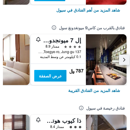
شاهد المزيد من أهم الفنادق في سيول
فنادق بالقرب من كاس9 ميونغدونغ سول
إل 7 ميونجدونج باي لوت هوتلز
4 نجوم
ممتاز 8.9
137 Toegye-ro, Jung-gu, سيول, كوريا الجنوبية
0.1 كيلومتر عن وسط المدينة
787 ﷼
عرض الصفقة
شاهد المزيد من الفنادق القريبة
فنادق رخيصة في سيول
ذا كيوب هوتل - دار ضيافة
تقييم فئة 3
ممتاز 8.4