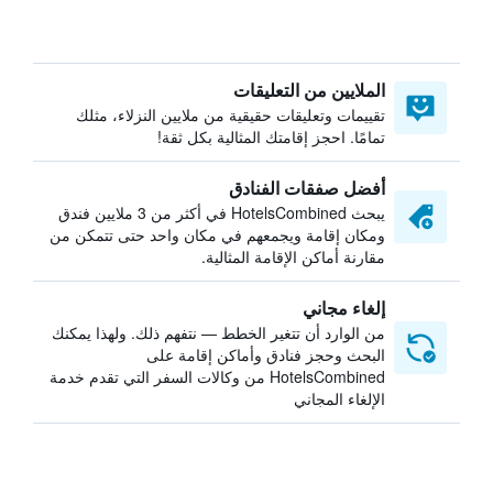
الملايين من التعليقات
تقييمات وتعليقات حقيقية من ملايين النزلاء، مثلك
تمامًا. احجز إقامتك المثالية بكل ثقة!
أفضل صفقات الفنادق
يبحث HotelsCombined في أكثر من 3 ملايين فندق
ومكان إقامة ويجمعهم في مكان واحد حتى تتمكن من
مقارنة أماكن الإقامة المثالية.
إلغاء مجاني
من الوارد أن تتغير الخطط — نتفهم ذلك. ولهذا يمكنك
البحث وحجز فنادق وأماكن إقامة على
HotelsCombined من وكالات السفر التي تقدم خدمة
الإلغاء المجاني