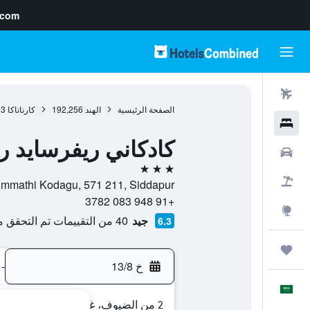
.com
رحلات طيران
الصفحة الرئيسية
الهند
192,256
كارناتاكا
93
فنادق
كادكاني ريفرسايد 
سيارات
3 نجوم
حزم العروض
d, Pachat, Ammathi Kodagu, 571 211, Siddapur
+91 948 083 3782
استكشاف
جيد
40 من التقييمات تم التحقق منها
6.3
رحلات
خ 13/8
-
العَرَبِيَّة
2 من الضيوف، غرفة واحدة