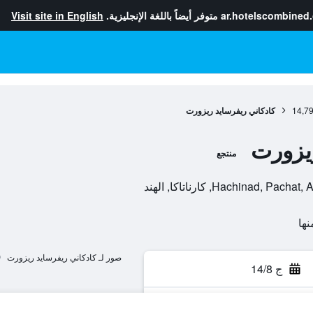
ar.hotelscombined
متوفر أيضاً باللغة الإنجليزية.
Visit site in English
14,7
كادكاني ريفرسايد ريزورت
ريزورت
منتجع
Hachina, كارناتاكا, الهند
صور لـ كادكاني ريفرسايد ريزورت
ج 14/8