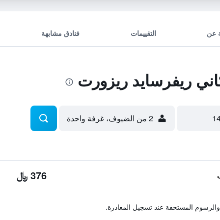
 عن
التقييمات
فنادق مشابهة
ني ريفرسايد ريزورت
2 من الضيوف، غرفة واحدة
376 ﷼
والرسوم المستحقة عند تسجيل المغادرة.