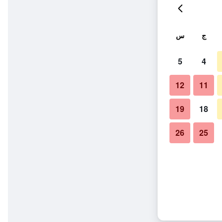
ج
س
5
4
12
11
19
18
26
25