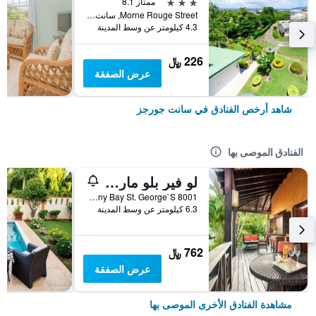
3 نجوم
ممتاز 8.1
Morne Rouge Street, سانت جورجز, غرينادا
4.3 كيلومتر عن وسط المدينة
226 ﷼
عرض الصفقة
شاهد أرخص الفنادق في سانت جورجز
الفنادق الموصى بها
لو فير بلو مارينا ريزورت
8001 Petite Calivigny Bay St. George`S, سانت جورجز, غرينادا
6.3 كيلومتر عن وسط المدينة
762 ﷼
عرض الصفقة
مشاهدة الفنادق الأخرى الموصى بها