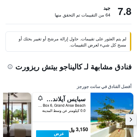
7.8
جيد
64 من التقييمات تم التحقق منها
لم يتم العثور على تقييمات. حاول إزالة مرشح أو تغيير بحثك أو
مسح كل شيء لعرض التقييمات.
فنادق مشابهة لـ كاليناجو بيتش ريزورت
أفضل الفنادق في سانت جورجز
سبايس آيلاند بيتش ريزورت
P.O. Box 6, Grand Anse Beach, سانت جورجز, غرينادا
0.0 كيلومتر عن وسط المدينة
3,150 ﷼
عرض