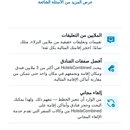
عرض المزيد من الأسئلة الشائعة
الملايين من التعليقات
تقييمات وتعليقات حقيقية من ملايين النزلاء، مثلك
تمامًا. احجز إقامتك المثالية بكل ثقة!
أفضل صفقات الفنادق
يبحث HotelsCombined في أكثر من 3 ملايين فندق
ومكان إقامة ويجمعهم في مكان واحد حتى تتمكن من
مقارنة أماكن الإقامة المثالية.
إلغاء مجاني
من الوارد أن تتغير الخطط — نتفهم ذلك. ولهذا يمكنك
البحث وحجز فنادق وأماكن إقامة على
HotelsCombined من وكالات السفر التي تقدم خدمة
الإلغاء المجاني