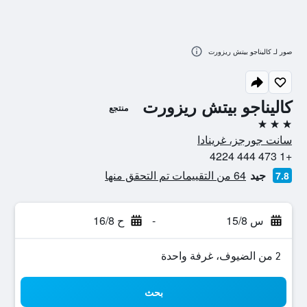
صور لـ كاليناجو بيتش ريزورت
كاليناجو بيتش ريزورت
منتجع
3 نجوم
سانت جورجز، غرينادا
+1 473 444 4224
جيد
64 من التقييمات تم التحقق منها
7.8
س 15/8
-
ح 16/8
2 من الضيوف، غرفة واحدة
بحث