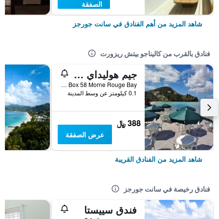
الصفقة
شاهد المزيد من أهم الفنادق في سانت جورجز
فنادق بالقرب من كاليناجو بيتش ريزورت
جيم هوليداي بيتش ريزورت
Po Box 58 Morne Rouge Bay, سانت جورجز, غرينادا
0.1 كيلومتر عن وسط المدينة
388 ﷼
عرض الصفقة
شاهد المزيد من الفنادق القريبة
فنادق رخيصة في سانت جورجز
فندق سييستا