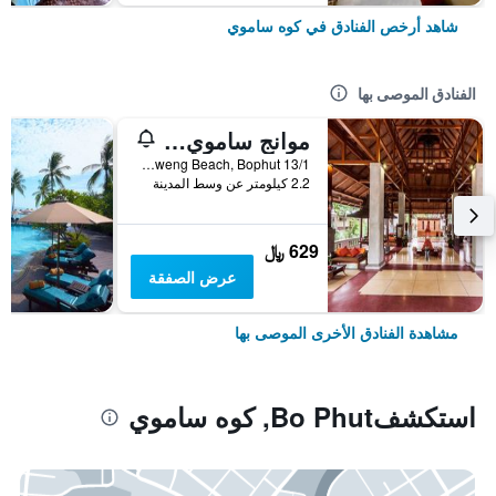
شاهد أرخص الفنادق في كوه ساموي
الفنادق الموصى بها
موانج ساموي سبا ريزورت
13/1 Moo2, Chaweng Beach, Bophut, كوه ساموي, تايلاند
2.2 كيلومتر عن وسط المدينة
629 ﷼
عرض الصفقة
مشاهدة الفنادق الأخرى الموصى بها
استكشفBo Phut, كوه ساموي