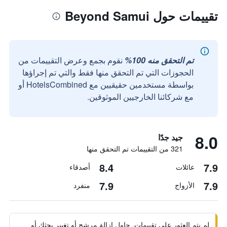
تقييمات حول Beyond Samui
تم التحقق منه 100%
نقوم بجمع وعرض التقييمات من
الحجوزات التي تم التحقق منها فقط والتي تم إجراؤها
بواسطة مستخدمين حقيقيين مع HotelsCombined أو
مع شركائنا الخارجيين الموثوقين.
8.0
جيد جدًا
321 من التقييمات تم التحقق منها
8.4
7.9
عائلات
أصدقاء
7.9
7.9
الأزواج
منفرد
لم يتم العثور على تقييمات. حاول إزالة مرشح أو تغيير بحثك أو