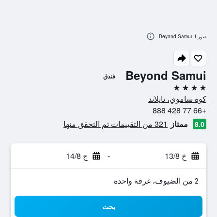
صور لـ Beyond Samui
Beyond Samui
فندق
4 نجوم
كوه ساموي، تايلاند
+66 77 428 888
ممتاز
321 من التقييمات تم التحقق منها
8.0
خ 13/8
-
ج 14/8
2 من الضيوف، غرفة واحدة
بحث