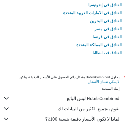
الفنادق في إندونيسيا
الفنادق في الامارات العربية المتحدة
الفنادق في البحرين
الفنادق في مصر
الفنادق في فرنسا
الفنادق في المملكة المتحدة
الفنادق في إيطاليا
الفنادق في تايلاند
*
يحاول HotelsCombined بشكل دائم الحصول على الأسعار الدقيقة، ولكن
لا يمكن ضمان الأسعار
.
إليك السبب:
HotelsCombined ليس البائع
نقوم بتجميع الكثير من البيانات لك
لماذا لا تكون الأسعار دقيقة بنسبة 100٪؟