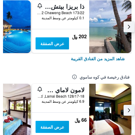
ذا بريزا بيتش ريزورت، ساموي
173/22 Moo 2 Chaweng Beach, كوه ساموي, تايلاند
0.1 كيلومتر عن وسط المدينة
202 ﷼
عرض الصفقة
شاهد المزيد من الفنادق القريبة
فنادق رخيصة في كوه ساموي
لامون لاماي ريزيدنس
128/17-18 Lamai Beach, كوه ساموي, تايلاند
6.9 كيلومتر عن وسط المدينة
66 ﷼
عرض الصفقة