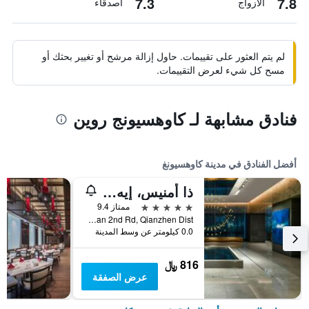
7.3
7.8
الأزواج
أصدقاء
لم يتم العثور على تقييمات. حاول إزالة مرشح أو تغيير بحثك أو
مسح كل شيء لعرض التقييمات.
فنادق مشابهة لـ كاوهسيونج روين
أفضل الفنادق في مدينة كاوهسيونغ
ذا أمنيس، إيه لاكشري كوليكشن هوتل، كاوهسيونج
5 نجوم
ممتاز 9.4
No.199, Zhongshan 2nd Rd, Qianzhen Dist., مدينة كاوهسيونغ, تايوان
0.0 كيلومتر عن وسط المدينة
816 ﷼
عرض الصفقة