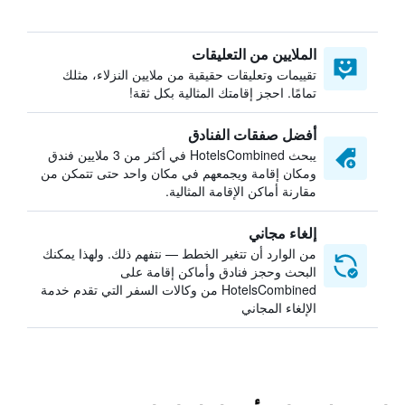
الملايين من التعليقات
تقييمات وتعليقات حقيقية من ملايين النزلاء، مثلك
تمامًا. احجز إقامتك المثالية بكل ثقة!
أفضل صفقات الفنادق
يبحث HotelsCombined في أكثر من 3 ملايين فندق
ومكان إقامة ويجمعهم في مكان واحد حتى تتمكن من
مقارنة أماكن الإقامة المثالية.
إلغاء مجاني
من الوارد أن تتغير الخطط — نتفهم ذلك. ولهذا يمكنك
البحث وحجز فنادق وأماكن إقامة على
HotelsCombined من وكالات السفر التي تقدم خدمة
الإلغاء المجاني