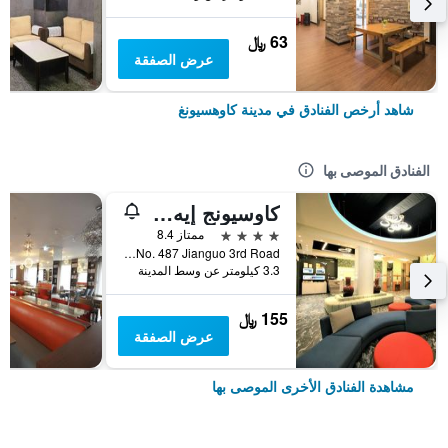
63 ﷼
عرض الصفقة
شاهد أرخص الفنادق في مدينة كاوهسيونغ
الفنادق الموصى بها
كاوسيونج إيه هوتل
4 نجوم
ممتاز 8.4
No. 487 Jianguo 3rd Road, مدينة كاوهسيونغ, تايوان
3.3 كيلومتر عن وسط المدينة
155 ﷼
عرض الصفقة
مشاهدة الفنادق الأخرى الموصى بها