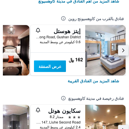
شاهد المزيد من أهم الفنادق في مدينة كاوهسيونغ
فنادق بالقرب من كاوهسيونج روين
إيتز هوستل
No.49, Huarong Road, Gushan District, مدينة كاوهسيونغ, تايوان
0.6 كيلومتر عن وسط المدينة
162 ﷼
عرض الصفقة
شاهد المزيد من الفنادق القريبة
فنادق رخيصة في مدينة كاوهسيونغ
سكايون هوتل
3 نجوم
ممتاز 8.2
No. 147, Liuhe Second Road, مدينة كاوهسيونغ, تايوان
2.4 كيلومتر عن وسط المدينة