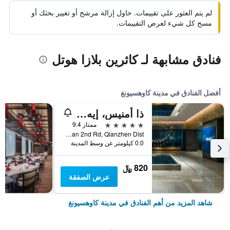
لم يتم العثور على تقييمات. حاول إزالة مرشح أو تغيير بحثك أو
مسح كل شيء لعرض التقييمات.
فنادق مشابهة لـ كاثرين بلازا هوتل
أفضل الفنادق في مدينة كاوهسيونغ
ذا أمنيس، إيه لاكشري كوليكشن هوتل، كاوهسيونج
5 نجوم
ممتاز 9.4
No.199, Zhongshan 2nd Rd, Qianzhen Dist., مدينة كاوهسيونغ, تايوان
0.0 كيلومتر عن وسط المدينة
820 ﷼
عرض الصفقة
شاهد المزيد من أهم الفنادق في مدينة كاوهسيونغ