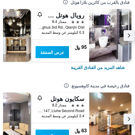
فنادق بالقرب من كاثرين بلازا هوتل
رويال هوتل جروب سنترال بارك برانش
3 نجوم
ممتاز 8.4
No.15, Zhonghua 3rd Rd., Qianjin Dist., مدينة كاوهسيونغ, تايوان
0.3 كيلومتر عن وسط المدينة
95 ﷼
عرض الصفقة
شاهد المزيد من الفنادق القريبة
فنادق رخيصة في مدينة كاوهسيونغ
سكايون هوتل
3 نجوم
ممتاز 8.2
No. 147, Liuhe Second Road, مدينة كاوهسيونغ, تايوان
2.4 كيلومتر عن وسط المدينة
63 ﷼