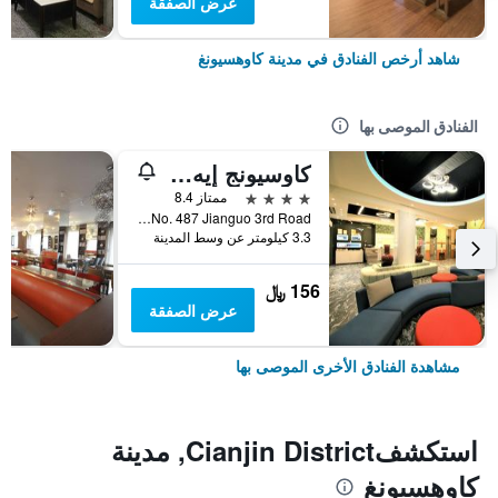
عرض الصفقة
شاهد أرخص الفنادق في مدينة كاوهسيونغ
الفنادق الموصى بها
كاوسيونج إيه هوتل
4 نجوم
ممتاز 8.4
No. 487 Jianguo 3rd Road, مدينة كاوهسيونغ, تايوان
3.3 كيلومتر عن وسط المدينة
156 ﷼
عرض الصفقة
مشاهدة الفنادق الأخرى الموصى بها
استكشفCianjin District, مدينة
كاوهسيونغ