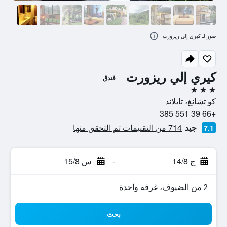
صور لـ كيري إلي ريزورت
كيري إلي ريزورت
فندق
3 نجوم
كو تشانغ، تايلاند
+66 39 551 385
جيد
714 من التقييمات تم التحقق منها
7.1
ج 14/8
-
س 15/8
2 من الضيوف، غرفة واحدة
بحث