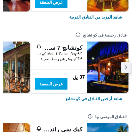
عرض الصفقة
شاهد المزيد من الفنادق القريبة
فنادق رخيصة في كو تشانغ
كوتشانج 7 سيفيو بنجالو
6/2 Moo 1, Bailan Bay, كو تشانغ, تايلاند
7.6 كيلومتر عن وسط المدينة
37 ﷼
عرض الصفقة
شاهد أرخص الفنادق في كو تشانغ
الفنادق الموصى بها
كيك سي راند ريزورت كو تشانج