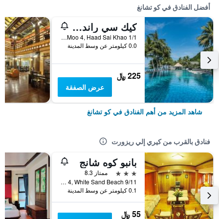
أفضل الفنادق في كو تشانغ
كيك سي راند ريزورت كو تشانج
1/1 Moo 4, Haad Sai Khao, كو تشانغ, تايلاند
0.0 كيلومتر عن وسط المدينة
225 ﷼
عرض الصفقة
شاهد المزيد من أهم الفنادق في كو تشانغ
فنادق بالقرب من كيري إلي ريزورت
بانبو كوه شانج
3 نجوم
ممتاز 8.3
9/11 Moo 4, White Sand Beach, كو تشانغ, تايلاند
0.1 كيلومتر عن وسط المدينة
55 ﷼