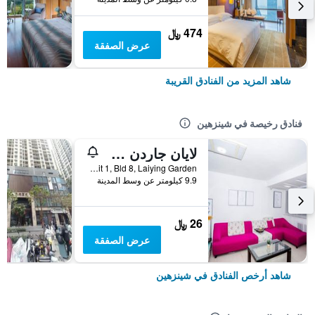
474 ﷼
عرض الصفقة
شاهد المزيد من الفنادق القريبة
فنادق رخيصة في شينزهين
لايان جاردن سيتي هوستل
Rm 702, Unit 1, Bld 8, Laiying Garden, شينزهين, الصين
9.9 كيلومتر عن وسط المدينة
26 ﷼
عرض الصفقة
شاهد أرخص الفنادق في شينزهين