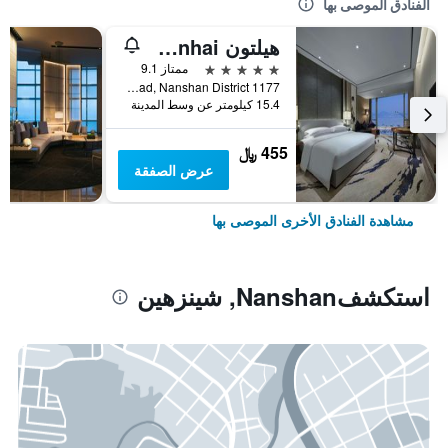
الفنادق الموصى بها
هيلتون Shenzhen Shekou Nanhai
5 نجوم
ممتاز 9.1
1177 Wanghai Road, Nanshan District, شينزهين, الصين
15.4 كيلومتر عن وسط المدينة
455 ﷼
عرض الصفقة
مشاهدة الفنادق الأخرى الموصى بها
استكشفNanshan, شينزهين