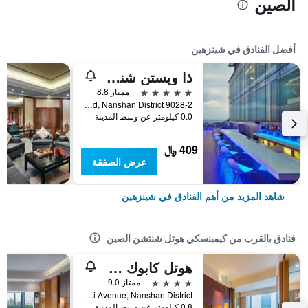
الصين
أفضل الفنادق في شينزهين
ذا ويستن شنزهن نانشان
5 نجوم
ممتاز 8.8
9028-2 Shennan Road, Nanshan District, شينزهين, الصين
0.0 كيلومتر عن وسط المدينة
409 ﷼
عرض الصفقة
شاهد المزيد من أهم الفنادق في شينزهين
فنادق بالقرب من كيمبنسكي هوتل شنتشن الصين
هوتل كابوك شينزين باي
4 نجوم
ممتاز 9.0
No. 3001 Binhai Avenue, Nanshan District, شينزهين, الصين
0.8 كيلومتر عن وسط المدينة