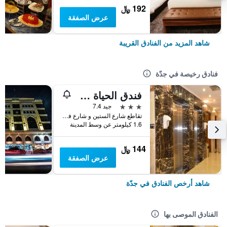
192 ﷼
عرض الصفقة
شاهد المزيد من الفنادق القريبة
فنادق رخيصة في جدّة
فندق الحياة جدة كونتيننتال
3 نجوم
جيد 7.4
تقاطع شارع الستين و شارع فلسطين، مقابل سامبا بنك, جدّة, المملكة العربية السعودية
1.6 كيلومتر عن وسط المدينة
144 ﷼
عرض الصفقة
شاهد أرخص الفنادق في جدّة
الفنادق الموصى بها