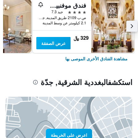
فندق موفنبيك جدة
4 نجوم
جيد 7.3
ص ب 2109 طريق المدينة, جدّة, المملكة العربية السعودية
2.1 كيلومتر عن وسط المدينة
329 ﷼
عرض الصفقة
مشاهدة الفنادق الأخرى الموصى بها
استكشفالبغددية الشرقية, جدّة
اعرض على الخريطة