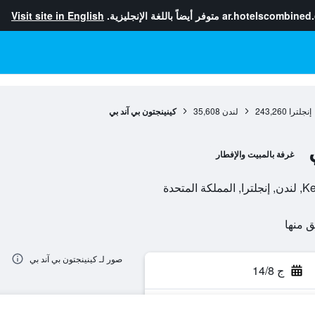
ar.hotelscombined
متوفر أيضاً باللغة الإنجليزية.
Visit site in English
إنجلترا
243,260
لندن
35,608
كينينجتون بي آند بي
غرفة بالمبيت والإفطار
صور لـ كينينجتون بي آند بي
ج 14/8