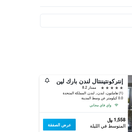
إنتركونتيننتال لندن بارك لين
5 نجوم
ممتاز 8.2
(1) هاملتون، لندن،, لندن, المملكة المتحدة
0.0 كيلومتر عن وسط المدينة
واي فاي مجاني
1,558 ﷼
عرض الصفقة
المتوسط في الليلة