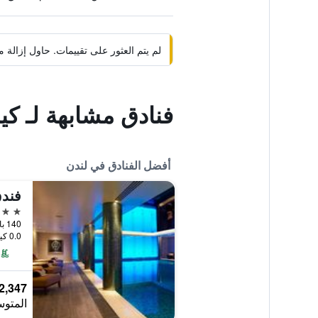
لم يتم العثور على تقييمات. حاول إزال
فنادق مشابهة لـ كي
أفضل الفنادق في لندن
فندق
5 نجوم
140 بارك لين، لندن،, لندن, المملكة المتحدة
0.0 كيلومتر عن وسط المدينة
2,347 ﷼
المتوس