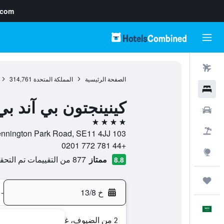
.com
رحلات طيران
الصفحة الرئيسية
المملكة المتحدة
314,761
فنادق
كينينجتون بي آند بي
سيارات
4 نجوم
حزم العروض
103 Kennington Park Road, SE11 4JJ, لندن, إنجلترا, المملكة المتحدة
+44 781 772 0201
استكشاف
ممتاز
877 من التقييمات تم التحقق منها
8.8
رحلات
خ 13/8
-
العَرَبِيَّة
2 من الضيوف، غرفة واحدة