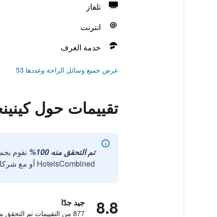
تلفاز
انترنت
خدمة الغرف
عرض جميع وسائل الراحة وعددها 53
تقييمات حول كينينج
تم التحقق منه 100%
نقوم بجم
HotelsCombined أو مع شركائنا الخارجيين الموثوقين.
8.8
جيد جدًا
877 من التقييمات تم التحقق منها