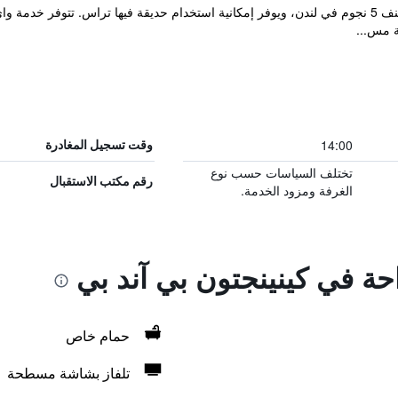
يقع مكان إقامة "Kennington B & B" المصنف 5 نجوم في لندن، ويوفر إمكانية استخدام حديقة فيها ت
14:00
وقت تسجيل المغادرة
تختلف السياسات حسب نوع
رقم مكتب الاستقبال
الغرفة ومزود الخدمة.
احة في كينينجتون بي آند بي
حمام خاص
تلفاز بشاشة مسطحة