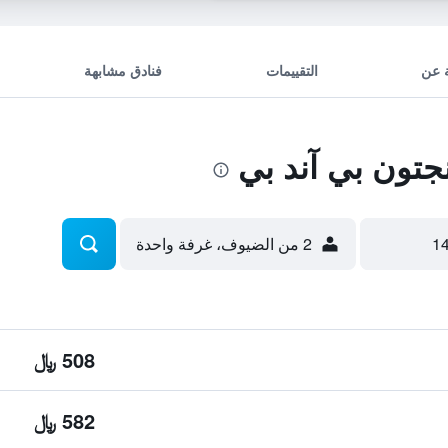
 عن
التقييمات
فنادق مشابهة
تون بي آند بي
2 من الضيوف، غرفة واحدة
508 ﷼
582 ﷼