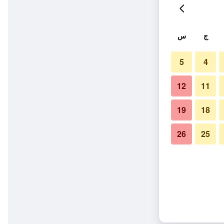
ج
س
5
4
12
11
19
18
26
25