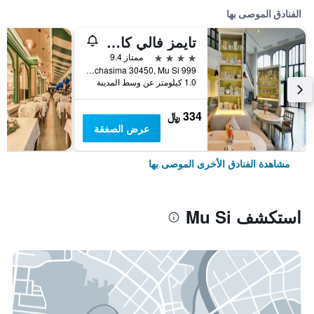
الفنادق الموصى بها
تايمز فالي كاو ياي
4 نجوم
ممتاز 9.4
999 Moo 4, Musi, Pakchong, Nakorn Ratchasima 30450, Mu Si, تايلاند
1.0 كيلومتر عن وسط المدينة
334 ﷼
عرض الصفقة
مشاهدة الفنادق الأخرى الموصى بها
استكشف Mu Si