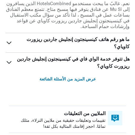
نعم. غالبً ما يبحث مستخدمو HotelsCombined الذين يسافرون
إلى Mu Si عن فنادق يتوفر فيها مسبح متاح. تتمتع معظم الفنادق
بساعات عمل في المسبح ، لذا تأكد من سؤال مكتب الاستقبال
في كينسينجتون إنجليش جاردين ريزورت كاوياي عن قواعد
وإرشادات حمام السباحة.
ما هو رقم هاتف كينسينجتون إنجليش جاردين ريزورت
كاوياي؟
هل تتوفر خدمة الواي فاي في كينسينجتون إنجليش جاردين
ريزورت كاوياي؟
عرض المزيد من الأسئلة الشائعة
الملايين من التعليقات
تقييمات وتعليقات حقيقية من ملايين النزلاء، مثلك
تمامًا. احجز إقامتك المثالية بكل ثقة!