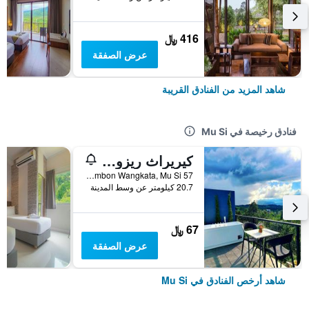
416 ﷼
عرض الصفقة
شاهد المزيد من الفنادق القريبة
فنادق رخيصة في Mu Si
كيريراث ريزورت
57 Moo 5 Tambon Wangkata, Mu Si, تايلاند
20.7 كيلومتر عن وسط المدينة
67 ﷼
عرض الصفقة
شاهد أرخص الفنادق في Mu Si