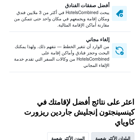
أفضل صفقات الفنادق
يبحث HotelsCombined في أكثر من 3 ملايين فندق
ومكان إقامة ويجمعهم في مكان واحد حتى تتمكن من
مقارنة أماكن الإقامة المثالية.
إلغاء مجاني
من الوارد أن تتغير الخطط — نتفهم ذلك. ولهذا يمكنك
البحث وحجز فنادق وأماكن إقامة على
HotelsCombined من وكالات السفر التي تقدم خدمة
الإلغاء المجاني
اعثر على نتائج أفضل لإقامتك في
كينسينجتون إنجليش جاردين ريزورت
كاوياي
البلدان الأكثر شعبية
المدن الأكثر شعبية