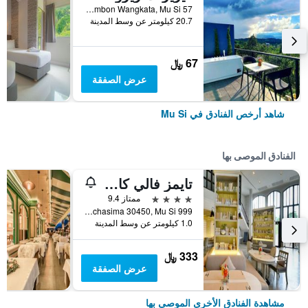
57 Moo 5 Tambon Wangkata, Mu Si, تايلاند
20.7 كيلومتر عن وسط المدينة
67 ﷼
عرض الصفقة
شاهد أرخص الفنادق في Mu Si
الفنادق الموصى بها
تايمز فالي كاو ياي
4 نجوم
ممتاز 9.4
999 Moo 4, Musi, Pakchong, Nakorn Ratchasima 30450, Mu Si, تايلاند
1.0 كيلومتر عن وسط المدينة
333 ﷼
عرض الصفقة
مشاهدة الفنادق الأخرى الموصى بها