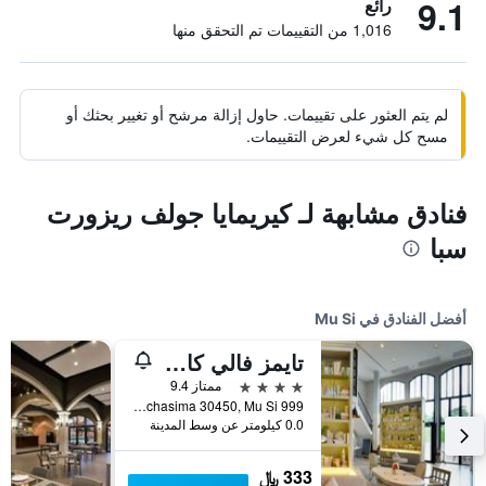
9.1
رائع
1,016 من التقييمات تم التحقق منها
لم يتم العثور على تقييمات. حاول إزالة مرشح أو تغيير بحثك أو
مسح كل شيء لعرض التقييمات.
فنادق مشابهة لـ كيريمايا جولف ريزورت
سبا
أفضل الفنادق في Mu Si
تايمز فالي كاو ياي
4 نجوم
ممتاز 9.4
999 Moo 4, Musi, Pakchong, Nakorn Ratchasima 30450, Mu Si, تايلاند
0.0 كيلومتر عن وسط المدينة
333 ﷼