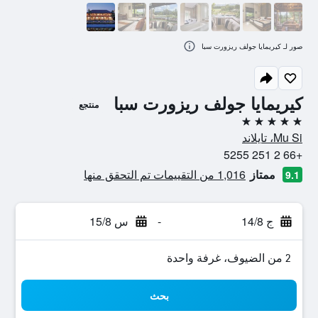
صور لـ كيريمايا جولف ريزورت سبا
كيريمايا جولف ريزورت سبا
منتجع
5 نجوم
Mu Si، تايلاند
+66 2 251 5255
ممتاز
1,016 من التقييمات تم التحقق منها
9.1
ج 14/8
-
س 15/8
2 من الضيوف، غرفة واحدة
بحث