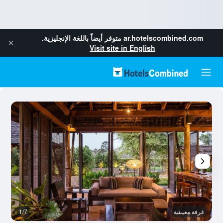
ar.hotelscombined.com
متوفر أيضاً باللغة الإنجليزية.
Visit site in English
غرفة معيشة
1/7
غر