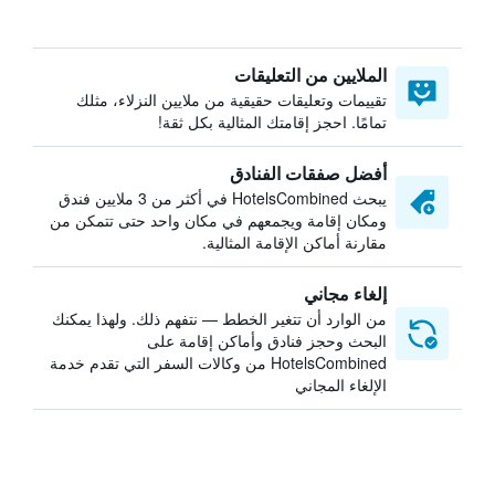
الملايين من التعليقات
تقييمات وتعليقات حقيقية من ملايين النزلاء، مثلك
تمامًا. احجز إقامتك المثالية بكل ثقة!
أفضل صفقات الفنادق
يبحث HotelsCombined في أكثر من 3 ملايين فندق
ومكان إقامة ويجمعهم في مكان واحد حتى تتمكن من
مقارنة أماكن الإقامة المثالية.
إلغاء مجاني
من الوارد أن تتغير الخطط — نتفهم ذلك. ولهذا يمكنك
البحث وحجز فنادق وأماكن إقامة على
HotelsCombined من وكالات السفر التي تقدم خدمة
الإلغاء المجاني