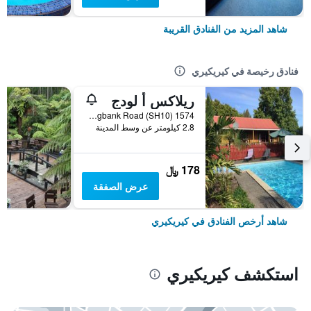
شاهد المزيد من الفنادق القريبة
فنادق رخيصة في كيريكيري
ريلاكس أ لودج
1574 Springbank Road (SH10), كيريكيري, نيوزيلندا
2.8 كيلومتر عن وسط المدينة
178 ﷼
عرض الصفقة
شاهد أرخص الفنادق في كيريكيري
استكشف كيريكيري