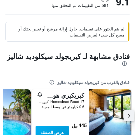
9.1
581 من التقييمات تم التحقق منها
لم يتم العثور على تقييمات. حاول إزالة مرشح أو تغيير بحثك أو
مسح كل شيء لعرض التقييمات.
فنادق مشابهة لـ كيريجولد سيكلوديد شاليز
فنادق بالقرب من كيريجولد سيكلوديد شاليز
كيريكيري هومستيد موتل آند أبارتمنتس
17 Homestead Road, كيريكيري, نيوزيلندا
0.6 كيلومتر عن وسط المدينة
445 ﷼
عرض الصفقة