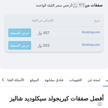
صفقات من
497 ﷼
/
أرخص سعر الليلة الواحدة
مزود
الإجمالي في الليلة
497 ﷼
عرض الصفقة
503 ﷼
عرض الصفقة
لمحة عن
التقييمات
فنادق مشابهة
الموقع
الأسئلة الشائعة
أفضل صفقات كيريجولد سيكلوديد شاليز