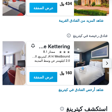
434 ﷼
عرض الصفقة
شاهد المزيد من الفنادق القريبة
فنادق رخيصة في كيترينغ
Travelodge Kettering
3 نجوم
ممتاز 8.1
A14 Westbound, كيترينغ, المملكة المتحدة
2.0 كيلومتر عن وسط المدينة
160 ﷼
عرض الصفقة
شاهد أرخص الفنادق في كيترينغ
استكشف كيترينغ