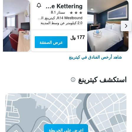
Travelodge Kettering
3 نجوم
ممتاز 8.1
A14 Westbound, كيترينغ, المملكة المتحدة
2.0 كيلومتر عن وسط المدينة
177 ﷼
عرض الصفقة
شاهد أرخص الفنادق في كيترينغ
استكشف كيترينغ
اعرض على الخريطة