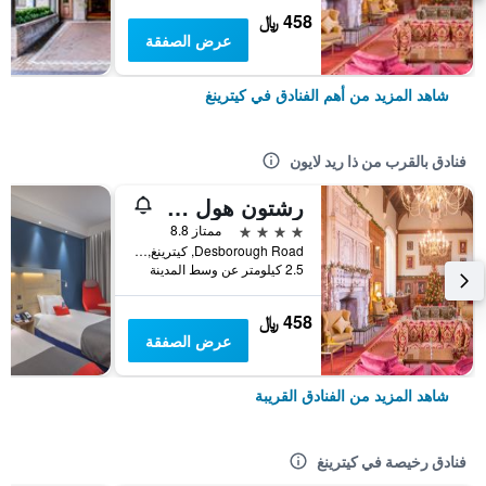
458 ﷼
عرض الصفقة
شاهد المزيد من أهم الفنادق في كيترينغ
فنادق بالقرب من ذا ريد لايون
رشتون هول هوتل آند سبا
4 نجوم
ممتاز 8.8
Desborough Road, كيترينغ, المملكة المتحدة
2.5 كيلومتر عن وسط المدينة
458 ﷼
عرض الصفقة
شاهد المزيد من الفنادق القريبة
فنادق رخيصة في كيترينغ