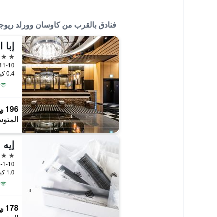
فنادق بالقرب من كاوسان وورلد ريو
3 نجوم
1-11-10 Yokoami, طوكيو
0.4 كيلومتر عن وسط المدينة
196 ﷼
المتوس
3 نجوم
3-1-10 Asakusa-Bashi, طوكيو, ا
1.0 كيلومتر عن وسط المدينة
178 ﷼