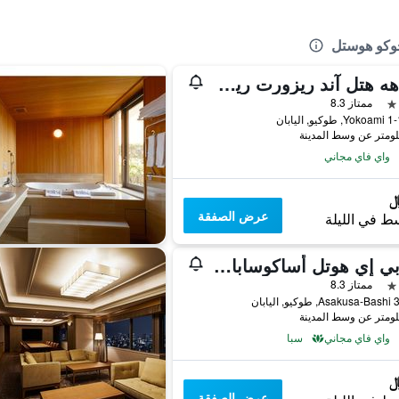
جوكو هوستل
إبا اهه هتل آند ريزورت ريوجوكو إيكيماي تاور
ممتاز 8.3
, اليابان
واي فاي مجاني
عرض الصفقة
ط في الليلة
إيه بي إي هوتل أساكوساباشي إكيكيتا
ممتاز 8.3
ليابان
واي فاي مجاني
سبا
عرض الصفقة