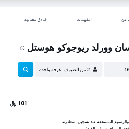
 عن
التقييمات
فنادق مشابهة
ن وورلد ريوجوكو هوستل
2 من الضيوف، غرفة واحدة
101 ﷼
والرسوم المستحقة عند تسجيل المغادرة.
فعها المسافرون في الفندق.