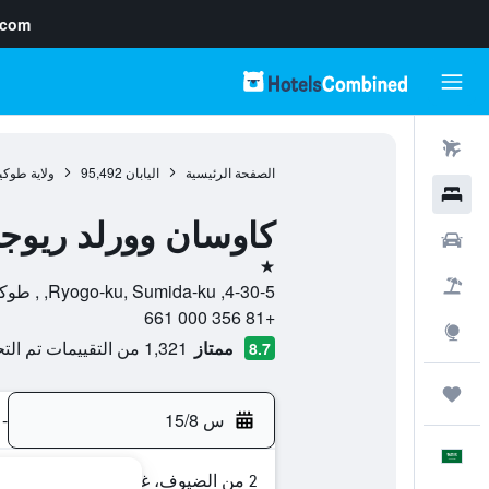
.com
رحلات طيران
الصفحة الرئيسية
اليابان
95,492
ولاية طوكي
فنادق
كاوسان وورلد ريوج
سيارات
نجمة واحدة
حزم العروض
4-30-5, Ryogo-ku, Sumida-ku, , طوكيو, ولاية طوكيو, اليابان
+81 356 000 661
استكشاف
ممتاز
1,321 من التقييمات تم التحقق منها
8.7
رحلات
س 15/8
-
العَرَبِيَّة
2 من الضيوف، غرفة واحدة