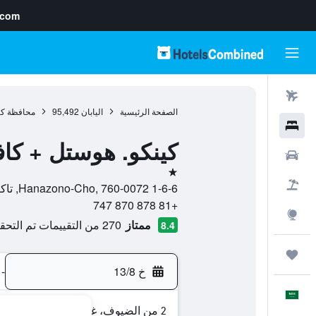
.com
رحلات طيران
الصفحة الرئيسية
اليابان
95,492
محافظة كا
فنادق
كينكو. هوستل + كا
سيارات
نجمة واحدة
حزم العروض
1-6-6 Hanazono-Cho, 760-0072, تاكاماتسو, محافظة كاغاوا, اليابان
+81 878 870 747
استكشاف
ممتاز
270 من التقييمات تم التحقق منها
8.4
رحلات
خ 13/8
-
العَرَبِيَّة
2 من الضيوف، غرفة واحدة