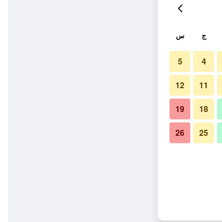
ج
س
5
4
12
11
19
18
26
25