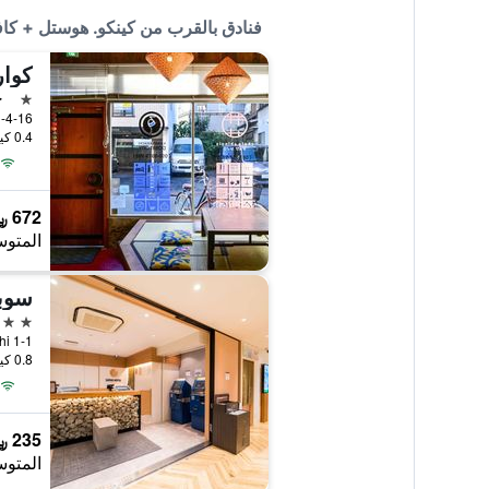
فنادق بالقرب من كينكو. هوستل + كا
نجمة 
ج
icho 1-4-16
0.4 كيلومتر عن وسط المدينة
672 ﷼
المتوس
3 نجوم
1-1 Tamachi, تاكاماتسو, اليابان
0.8 كيلومتر عن وسط المدينة
235 ﷼
المتوس