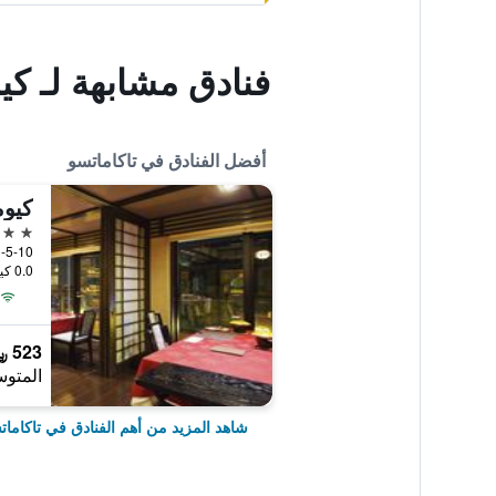
فنادق مشابهة لـ ك
أفضل الفنادق في تاكاماتسو
كيوم
4 نجوم
3-5-10 Saihocho, تاكاماتسو, ا
0.0 كيلومتر عن وسط المدينة
523 ﷼
المتوس
شاهد المزيد من أهم الفنادق في تاكامات