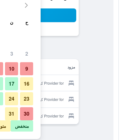
بح
ح
ن
3
2
مزود
10
9
17
16
Provider for كينكو. هوستل + كافي
24
23
Provider for كينكو. هوستل + كافي
31
30
Provider for كينكو. هوستل + كافي
منخفض
متو