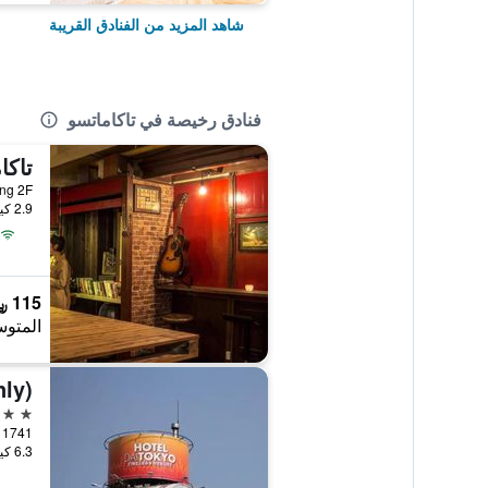
شاهد المزيد من الفنادق القريبة
فنادق رخيصة في تاكاماتسو
2.9 كيلومتر عن وسط المدينة
115 ﷼
المتوس
nly)
2 نجمتين
ugacho 1741
6.3 كيلومتر عن وسط المدينة