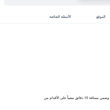
الموقع
الأسئلة الشائعة
يقع النزل في مدينة تاكاماتسو و يوفر إنترنت لاسلكي مجاني في الأماكن العامة. بالقرب من الأماكن السياحية في المنطقة وضمن مسافة 10 دقائق مشياً على الأقدام من