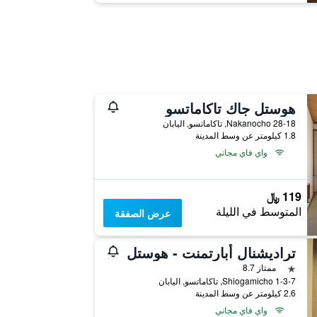
هوستل جاك تاكاماتسو
28-18 Nakanocho, تاكاماتسو, اليابان
1.8 كيلومتر عن وسط المدينة
واي فاي مجاني
119 ﷼
المتوسط في الليلة
عرض الصفقة
تراديشنال أبارتمنت - هوستل
نجمة واحدة
ممتاز 8.7
Shiogamicho 1-3-7, تاكاماتسو, اليابان
2.6 كيلومتر عن وسط المدينة
واي فاي مجاني