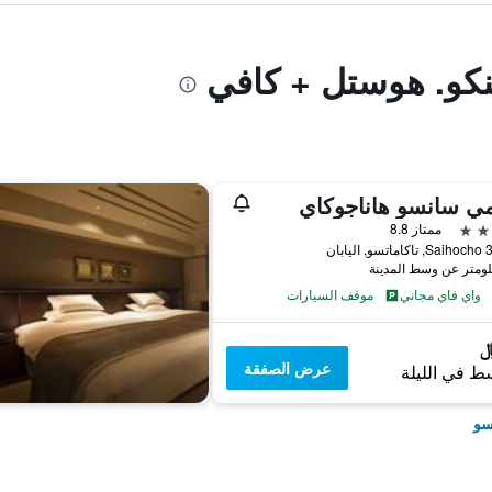
ينكو. هوستل + كافي
ي سانسو هاناجوكاي
ممتاز 8.8
ليابان
واي فاي مجاني
موقف السيارات
عرض الصفقة
ط في الليلة
سو