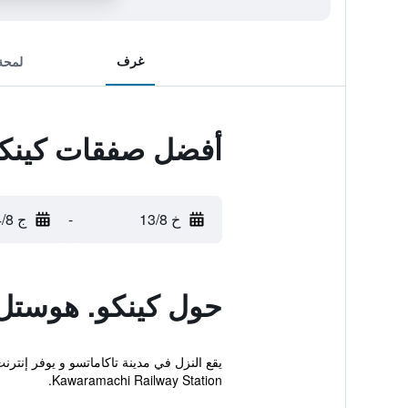
غرف
لمحة
أفضل صفقات كينكو
خ 13/8
-
ج 14/8
حول كينكو. هوستل
Kawaramachi Railway Station.