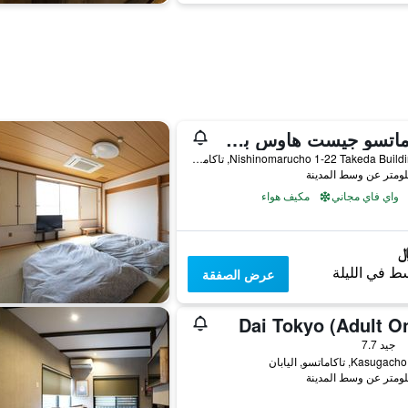
تاكاماتسو جيست هاوس بي جي ستيشن
Nishinomarucho 1-22 Takeda Building 2F, تاكاماتسو, اليابان
واي فاي مجاني
مكيف هواء
ط في الليلة
عرض الصفقة
Dai Tokyo (Adult O
جيد 7.7
Kas, تاكاماتسو, اليابان