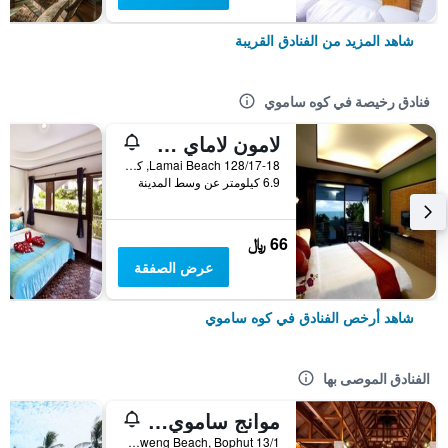
شاهد المزيد من الفنادق القريبة
فنادق رخيصة في كوه ساموي
لامون لاماي ريزيدنس
128/17-18 Lamai Beach, كوه ساموي, تايلاند
6.9 كيلومتر عن وسط المدينة
66 ﷼
عرض الصفقة
شاهد أرخص الفنادق في كوه ساموي
الفنادق الموصى بها
موانج ساموي سبا ريزورت
13/1 Moo2, Chaweng Beach, Bophut, كوه ساموي, تايلاند