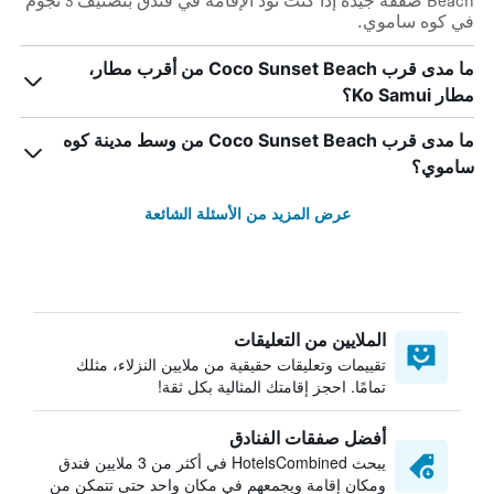
Beach صفقة جيدة إذا كنت تود الإقامة في فندق بتصنيف 3 نجوم
في كوه ساموي.
ما مدى قرب Coco Sunset Beach من أقرب مطار،
مطار Ko Samui؟
ما مدى قرب Coco Sunset Beach من وسط مدينة كوه
ساموي؟
عرض المزيد من الأسئلة الشائعة
الملايين من التعليقات
تقييمات وتعليقات حقيقية من ملايين النزلاء، مثلك
تمامًا. احجز إقامتك المثالية بكل ثقة!
أفضل صفقات الفنادق
يبحث HotelsCombined في أكثر من 3 ملايين فندق
ومكان إقامة ويجمعهم في مكان واحد حتى تتمكن من