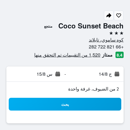
Coco Sunset Beach
منتجع
3 نجوم
كوه ساموي، تايلاند
+66 821 722 282
ممتاز
1,520 من التقييمات تم التحقق منها
8.4
ج 14/8
-
س 15/8
2 من الضيوف، غرفة واحدة
بحث