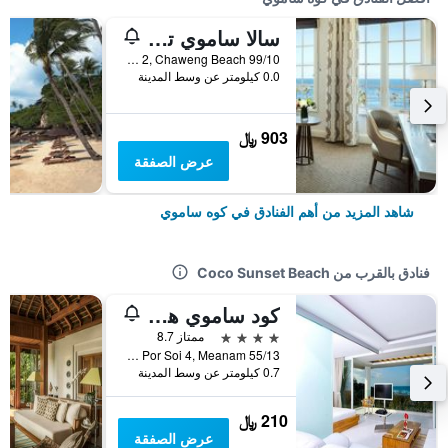
سالا ساموي تشاوينج بيتش ريزورت
99/10 Moo 2, Chaweng Beach, كوه ساموي, تايلاند
0.0 كيلومتر عن وسط المدينة
903 ﷼
عرض الصفقة
شاهد المزيد من أهم الفنادق في كوه ساموي
فنادق بالقرب من Coco Sunset Beach
كود ساموي هوتل
4 نجوم
ممتاز 8.7
55/13 Moo 6, Bang Por Soi 4, Meanam, كوه ساموي, تايلاند
0.7 كيلومتر عن وسط المدينة
210 ﷼
عرض الصفقة