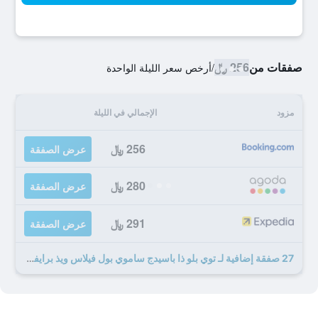
صفقات من
256 ﷼
/
أرخص سعر الليلة الواحدة
مزود
الإجمالي في الليلة
256 ﷼
عرض الصفقة
280 ﷼
عرض الصفقة
291 ﷼
عرض الصفقة
27 صفقة إضافية لـ توي بلو ذا باسيدج ساموي بول فيلاس ويذ برايفت بيتش ريزورت