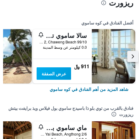
ريزورت
أفضل الفنادق في كوه ساموي
سالا ساموي تشاوينج بيتش ريزورت
99/10 Moo 2, Chaweng Beach, كوه ساموي, تايلاند
0.0 كيلومتر عن وسط المدينة
911 ﷼
عرض الصفقة
شاهد المزيد من أهم الفنادق في كوه ساموي
فنادق بالقرب من توي بلو ذا باسيدج ساموي بول فيلاس ويذ برايفت بيتش
ريزورت
ماي ساموي بيتش ريزورت آند سبا
2/6 Moo 5, Laem Yai Beach, Angthong, كوه ساموي, تايلاند