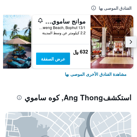
الفنادق الموصى بها
موانج ساموي سبا ريزورت
13/1 Moo2, Chaweng Beach, Bophut, كوه ساموي, تايلاند
2.2 كيلومتر عن وسط المدينة
632 ﷼
عرض الصفقة
مشاهدة الفنادق الأخرى الموصى بها
استكشفAng Thong, كوه ساموي