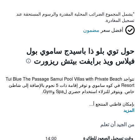
*
يشمل المجموع الضرائب المحلية المقدرة والرسوم المستحقة عند
تسجيل المغادرة.
أفضل سعر
مضمون
حول توي بلو ذا باسيدج ساموي بول
فيلاس ويذ برايفت بيتش ريزورت
تتواجد Tui Blue The Passage Samui Pool Villas with Private Beach
Resort في كوه ساموي و توفر إقامة ذات 5 نجوم بالإضافة إلى شاطئ
خاص. ويتوفر للنزلاء استخدام حصري لSpa وGym.
بإمكان قاطني المنتجع أ...
المزيد
من الجيد أن تعلم
14:00
وقت تسجيل الصعود للطائرة