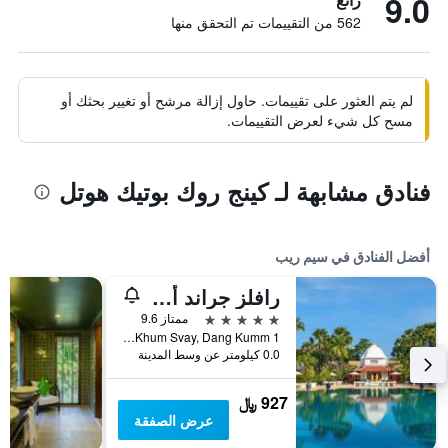
9.0
562 من التقييمات تم التحقق منها
لم يتم العثور على تقييمات. حاول إزالة مرشح أو تغيير بحثك أو
مسح كل شيء لعرض التقييمات.
فنادق مشابهة لـ كينج روك بوتيك هوتل
أفضل الفنادق في سيم ريب
رافلز جراند أوتل دانجكور
5 نجوم
ممتاز 9.6
1 Vithei Charles de Gaulle, Khum Svay, Dang Kumm, سيم ريب, كمبوديا
0.0 كيلومتر عن وسط المدينة
927 ﷼
عرض الصفقة