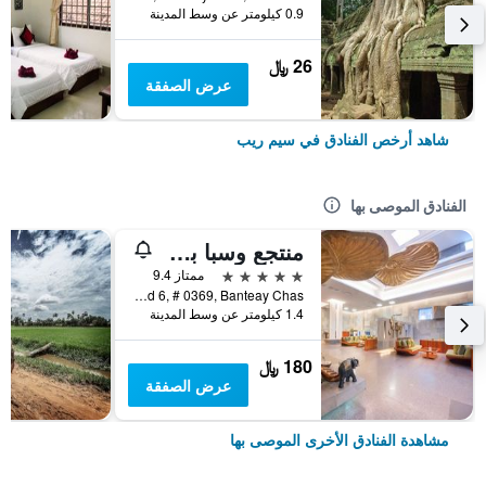
0.9 كيلومتر عن وسط المدينة
26 ﷼
عرض الصفقة
شاهد أرخص الفنادق في سيم ريب
الفنادق الموصى بها
منتجع وسبا بوراي أنغكور
5 نجوم
ممتاز 9.4
National Road 6, # 0369, Banteay Chas, سيم ريب, كمبوديا
1.4 كيلومتر عن وسط المدينة
180 ﷼
عرض الصفقة
مشاهدة الفنادق الأخرى الموصى بها