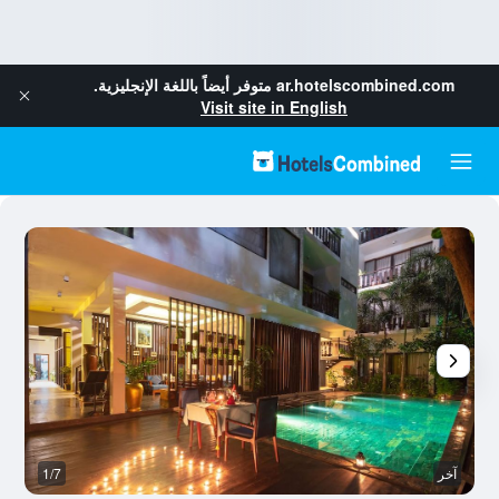
ar.hotelscombined.com
متوفر أيضاً باللغة الإنجليزية.
Visit site in English
آخر
1/7
آخ