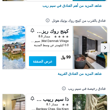
شاهد المزيد من أهم الفنادق في سيم ريب
فنادق بالقرب من كينج روك بوتيك هوتل
كينج روك ريزيدنس
4 نجوم
ممتاز 8.6
Wat Damnak Village, سيم ريب, كمبوديا
0.0 كيلومتر عن وسط المدينة
99 ﷼
عرض الصفقة
شاهد المزيد من الفنادق القريبة
فنادق رخيصة في سيم ريب
ذا سيم رييب تشيلد باكباكرز
2 نجمتين
ممتاز 8.1
Wat Bo Rd, Banteay Chas, Sla Kram, سيم ريب, كمبوديا