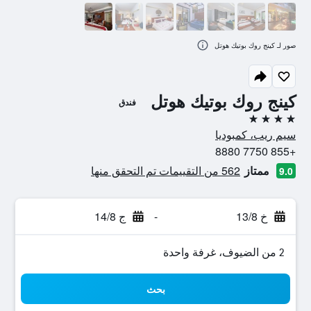
صور لـ كينج روك بوتيك هوتل
كينج روك بوتيك هوتل
فندق
4 نجوم
سيم ريب، كمبوديا
+855 7750 8880
ممتاز
562 من التقييمات تم التحقق منها
9.0
خ 13/8
-
ج 14/8
2 من الضيوف، غرفة واحدة
بحث